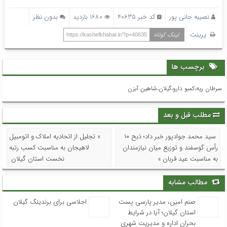
نصیبه جانی پور
کد خبر 40635
1680 بازدید
بدون نظر
پرینت
لینک کوتاه
https://kashefkhabar.ir/?p=40635
برچسب ها
سرطان ریه،کمبو دارو،گیلان،شاهین آبزن
مطلب قبل و بعد
سید محمد جوادپور خبر داد؛ ذبح ۱۰
« تجلیل از اتحادیه املاک و اتومبیل
رأس گوسفند و توزیع میان نیازمندان
لاهیجان به مناسبت کسب رتبه
به مناسبت عید قربان »
نخست استان گیلان
مطالب مشابه
صنم امین، مدیر پارسی پست
اجلاسی برای برندینگ گیلان
استان گیلان؛ آیا در شرایط
بحران اداره و مدیریت شهری