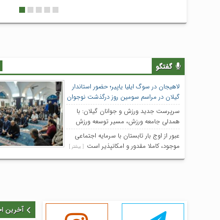
رزم با محوریت شهد
محمدرضا داوطلب مدی
ظهر امروز در نشست خ
گفتگو
لاهیجان در سوگ ایلیا یاپیر؛ حضور استاندار
گیلان در مراسم سومین روز درگذشت نوجوان
۱۲ ساله و نخبه ریاضی استان
[ بیشتر ]
سرپرست جدید ورزش و جوانان گیلان: با
همدلی جامعه ورزش، مسیر توسعه ورزش
استان را با قدرت دنبال می‌کنیم
[ بیشتر ]
عبور از اوج بار تابستان با سرمایه اجتماعی
موجود، کاملا مقدور و امکانپذیر است
[ بیشتر ]
آخرین اخ