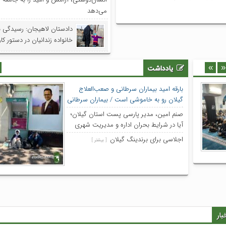
ای قرآنی برگزار می‌شود. کاشف خبر /
می‌دهد
رکل بنیاد شهید و امور ایثارگران گیلان
بری با اصحاب رسانه به مناسبت روز […]
دادستان لاهیجان: رسیدگی 
خانواده زندانیان در دستور کا
»
«
یادداشت
بارقه امید بیماران سرطانی و صعب‌العلاج
گیلان رو به خاموشی است / بیماران سرطانی
گیلان در انتظار دارو؛ مسئولان پاسخگو باشند
صنم امین، مدیر پارسی پست استان گیلان؛
[ بیشتر ]
آیا در شرایط بحران اداره و مدیریت شهری
بسان روال عادی باید دنبال شود؟
[ بیشتر ]
اجلاسی برای برندینگ گیلان
[ بیشتر ]
بار