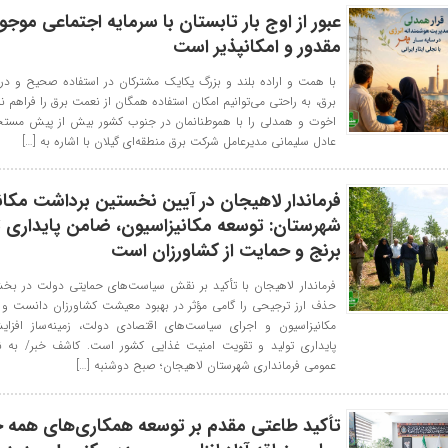
عبور از اوج بار تابستان با سرمایه اجتماعی موجود
مقدور و امکانپذیر است
با همت و اراده بلند و بزرگ یکایک مشترکان در استفاده صحیح و در
برق، به راحتی می‌توانیم امکان استفاده همگان از نعمت‌ برق را فراهم نم
اخوت و همدلی را با هموطنانمان در جنوب کشور بیش از پیش مستحکم
عادل سلیمانی مدیرعامل شرکت برق منطقه‌ای گیلان با اشاره به […]
فرماندار لاهیجان در آیین نخستین برداشت مکانی
شهرستان: توسعه مکانیزاسیون، ضامن پایداری ت
برنج و حمایت از کشاورزان است
فرماندار لاهیجان با تأکید بر نقش سیاست‌های حمایتی دولت در بخ
حذف ارز ترجیحی را گامی مؤثر در بهبود معیشت کشاورزان دانست و 
مکانیزاسیون و اجرای سیاست‌های اقتصادی دولت، زمینه‌ساز افزایش
پایداری تولید و تقویت امنیت غذایی کشور است. کاشف خبر/ به نق
عمومی فرمانداری شهرستان لاهیجان؛ صبح دوشنبه […]
تأکید طاعتی مقدم بر توسعه همکاری‌های همه ج