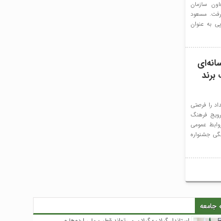
اون سازمان
گرفت. مسعود
پی به عنوان
انه‌ای
برند
اد را فرصتی
رویج فرهنگ
ابط عمومی
یرماه، جلسه هماهنگی جشنواره
جامعه
استاندار گیلان؛ گیلان می‌تواند قطب ملی اردوها و