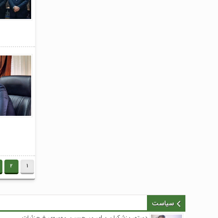
محمدتقی کریم با حضور مسئولان و نمایندگان
روستاهای ساحلی
تداوم افتخارآفرینی سوستان؛ ابراهیم‌نژاد برای
سومین بار دهیار نمونه استان شد
فرماندار لاهیجان در جلسه هماهنگی جشنواره
رسانه‌ای چای:جشنواره رسانه‌ای چای، فرصتی برای
تقویت برند لاهیجان و فرهنگ مصرف چای ایرانی
است
استاندار گیلان؛ گیلان می‌تواند قطب ملی اردوها و
مسابقات ورزش کارگری شود
با حضور مدیر امور عمرانی، زیربنایی و محیط
زیست دبیرخانه شورای‌عالی مناطق آزاد و ویژه
اقتصادی؛ آخرین وضعیت پروژه‌های عمرانی منطقه
آزاد انزلی بررسی شد
در راستای ظرفیت‌سازی و توسعه: فاز اول افزایش
2
1
ظرفیت پست لاهیجان۲ به بهره‌برداری و در مدار قرار
گرفت
با حضور معاون امور هنری وزارت فرهنگ و ارشاد
سیاست
اسلامی؛جلسه شورای سیاستگذاری جشنواره تئاتر
خیابانی شهروند لاهیجان برگزار شد
دستور پزشکیان برای میرحسین موسوی + جزئیات