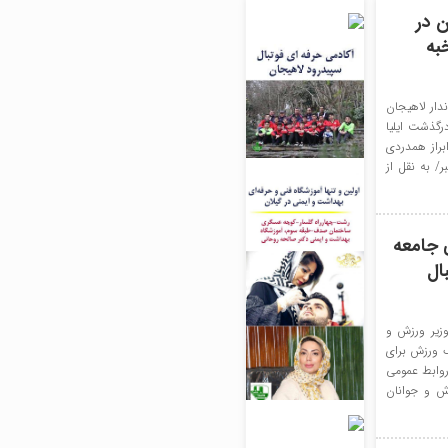
ن در
اله و نخبه
دار لاهیجان
گذشت ایلیا
ن ابراز همدردی
ر/ به نقل از
 جامعه
ال
وزیر ورزش و
گ ورزش برای
روابط عمومی
زش و جوانان