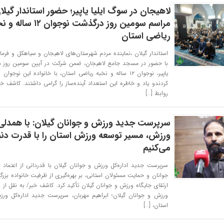
لاهیجان در سوگ ایلیا یاپیر؛ حضور استاندار گیلا
مراسم سومین روز درگذشت نوجوان ۱۲ س
ریاضی استان
استاندار گیلان ،نماینده مردم شهرستان‌های لاهیجان و سیاهکل و فرمان
با حضور در مسجد جامع لاهیجان، ضمن شرکت در آیین سومین روز در
یاپیر، نوجوان ۱۲ ساله و نخبه ریاضی استان، با خانواده این نوجوا
کردندو یاد و خاطره این استعداد آینده‌ساز را گرامی داشتند. کاشف خب
روابط […]
سرپرست جدید ورزش و جوانان گیلان: با همدلی
ورزش، مسیر توسعه ورزش استان را با قدرت دنب
می‌کنیم
سرپرست جدید اداره‌کل ورزش و جوانان گیلان با قدردانی از اعتماد 
جوانان و حمایت مسئولان استانی، بر بهره‌گیری از ظرفیت خانواده بزر
ارتقای جایگاه ورزش و جوانان گیلان تأکید کرد. کاشف خبر/ به نقل از 
ورزش و جوانان گیلان؛ ابراهیم مهربان، سرپرست جدید اداره‌کل ور
استان، […]