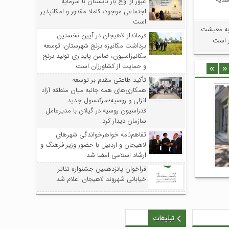
عبور از اوج بار تابستان با سرمایه
اجتماعی موجود، کاملا مقدور و امکانپذیر
است
به معیشت
فرماندار لاهیجان در آیین نخستین
ر است
برداشت مکانیزه برنج شهرستان: توسعه
مکانیزاسیون، ضامن پایداری تولید برنج
و حمایت از کشاورزان است
»
«
تأکید طاعتی مقدم بر توسعه
همکاری‌های همه جانبه میان منطقه آزاد
انزلی و روسیه؛سرکنسول جدید
فدراسیون روسیه در گیلان با مدیرعامل
سازمان دیدار کرد
تفاهم‌نامه خواهرخواندگی شهرهای
لاهیجان و اردبیل با حضور وزیر فرهنگ و
ارشاد اسلامی امضا شد
فراخوان پانزدهمین جشنواره تئاتر
خیابانی شهروند لاهیجان اعلام شد
تبلیغات