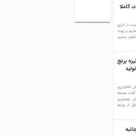
، کاملا
ست از انرژی
اییم و پیوند
‌تر نماییم.
زه برنج
ولید
ش کشاورزی،
گفت: توسعه
 بهره‌وری،
ل از روابط
انبه