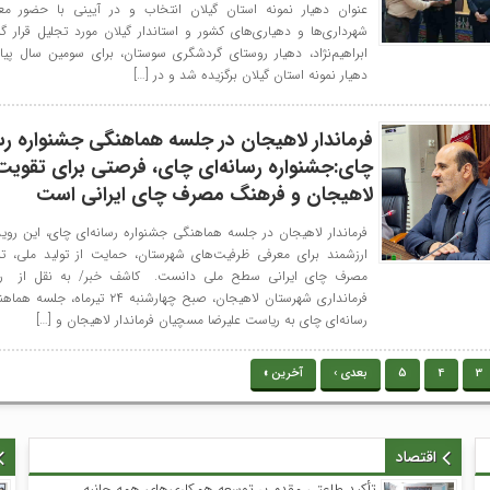
عنوان دهیار نمونه استان گیلان انتخاب و در آیینی با حضور مع
شهرداری‌ها و دهیاری‌های کشور و استاندار گیلان مورد تجلیل قرار 
ابراهیم‌نژاد، دهیار روستای گردشگری سوستان، برای سومین سال پیا
دهیار نمونه استان گیلان برگزیده شد و در […]
فرماندار لاهیجان در جلسه هماهنگی جشنواره رس
چای:جشنواره رسانه‌ای چای، فرصتی برای تقویت 
لاهیجان و فرهنگ مصرف چای ایرانی است
فرماندار لاهیجان در جلسه هماهنگی جشنواره رسانه‌ای چای، این روید
ارزشمند برای معرفی ظرفیت‌های شهرستان، حمایت از تولید ملی، ت
مصرف چای ایرانی سطح ملی دانست. کاشف خبر/ به نقل از رو
فرمانداری شهرستان لاهیجان، صبح چهارشنبه ۲۴ ت
رسانه‌ای چای به ریاست علیرضا مسچیان فرماندار لاهیجان و […]
3
4
5
بعدی ›
آخرین »
اقتصاد
تأکید طاعتی مقدم بر توسعه همکاری‌های همه جانبه