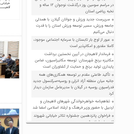
در مراسم سومین روز درگذشت نوجوان ۱۲ ساله و
نخبه ریاضی استان
سرپرست جدید ورزش و جوانان گیلان: با همدلی
جامعه ورزش، مسیر توسعه ورزش استان را با قدرت
دنبال می‌کنیم
عبور از اوج بار تابستان با سرمایه اجتماعی موجود،
کاملا مقدور و امکانپذیر است
فرماندار لاهیجان در آیین نخستین برداشت
مکانیزه برنج شهرستان: توسعه مکانیزاسیون، ضامن
پایداری تولید برنج و حمایت از کشاورزان است
تأکید طاعتی مقدم بر توسعه همکاری‌های همه
جانبه میان منطقه آزاد انزلی و روسیه؛سرکنسول جدید
فدراسیون روسیه در گیلان با مدیرعامل سازمان دیدار
کرد
تفاهم‌نامه خواهرخواندگی شهرهای لاهیجان و
اردبیل با حضور وزیر فرهنگ و ارشاد اسلامی امضا شد
فراخوان پانزدهمین جشنواره تئاتر خیابانی شهروند
لاهیجان اعلام شد
بررسی روند صدور مجوز تبدیل به احسن موقوفه