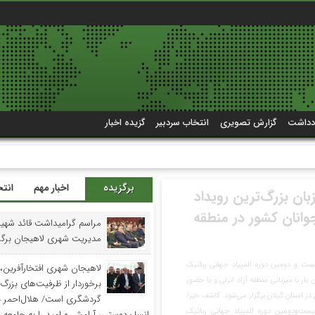
دداشت
گزارش تصویری
انتخاب سردبیر
گزیده اخبار
لای تهران
برگزیده
اخبار مهم
انت
د شهید گیلان خبر داد؛
ش از ۱۲ هزار ایثارگر گیلانی
مراسم گرامیداشت قائد شهی
فت زمین رایگان
مدیریت شهری لاهیجان برگز
لاهیجان شهری افتخارآفرین، 
برخوردار از ظرفیت‌های بزرگ
مدیرکل بنیاد شهید گیلان از اجرای ۲۲ برنامه با ۶۰ عنوان فعالیت
گردشگری است/ هلال‌احمر با
در هفته شهدا خبر داد و بیان کرد: ۲۲ برنامه تحت عنوان جوشن
انسان‌دوستی، آرامش و امید را به جامعه 