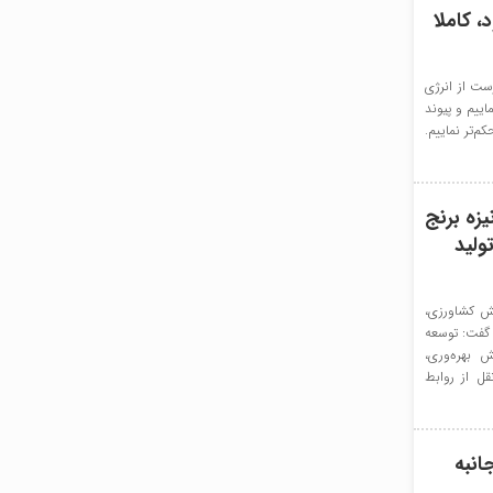
، کاملا
ست از انرژی
اییم و پیوند
‌تر نماییم.
زه برنج
ولید
ش کشاورزی،
گفت: توسعه
 بهره‌وری،
ل از روابط
انبه