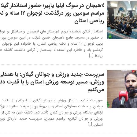
لاهیجان در سوگ ایلیا یاپیر؛ حضور استاندار گیلا
مراسم سومین روز درگذشت نوجوان ۱۲ س
ریاضی استان
استاندار گیلان ،نماینده مردم شهرستان‌های لاهیجان و سیاهکل و فرمان
با حضور در مسجد جامع لاهیجان، ضمن شرکت در آیین سومین روز در
یاپیر، نوجوان ۱۲ ساله و نخبه ریاضی استان، با خانواده این نوجوا
کردندو یاد و خاطره این استعداد آینده‌ساز را گرامی داشتند. کاشف خب
روابط […]
سرپرست جدید ورزش و جوانان گیلان: با همدلی
ورزش، مسیر توسعه ورزش استان را با قدرت دنب
می‌کنیم
سرپرست جدید اداره‌کل ورزش و جوانان گیلان با قدردانی از اعتماد 
جوانان و حمایت مسئولان استانی، بر بهره‌گیری از ظرفیت خانواده بزر
ارتقای جایگاه ورزش و جوانان گیلان تأکید کرد. کاشف خبر/ به نقل از 
ورزش و جوانان گیلان؛ ابراهیم مهربان، سرپرست جدید اداره‌کل ور
استان، […]