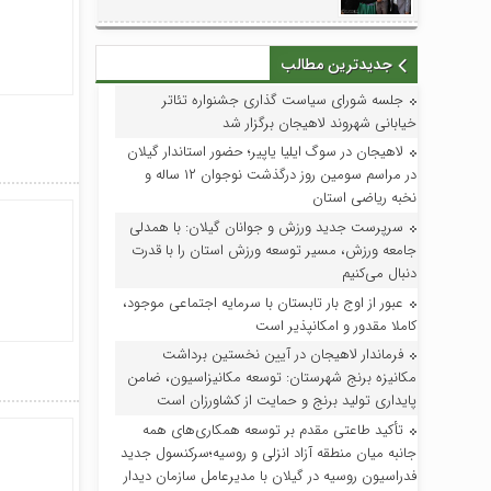
جدیدترین مطالب
جلسه شورای سیاست گذاری جشنواره تئاتر
خیابانی شهروند لاهیجان برگزار شد
لاهیجان در سوگ ایلیا یاپیر؛ حضور استاندار گیلان
در مراسم سومین روز درگذشت نوجوان ۱۲ ساله و
نخبه ریاضی استان
سرپرست جدید ورزش و جوانان گیلان: با همدلی
جامعه ورزش، مسیر توسعه ورزش استان را با قدرت
دنبال می‌کنیم
عبور از اوج بار تابستان با سرمایه اجتماعی موجود،
کاملا مقدور و امکانپذیر است
فرماندار لاهیجان در آیین نخستین برداشت
مکانیزه برنج شهرستان: توسعه مکانیزاسیون، ضامن
پایداری تولید برنج و حمایت از کشاورزان است
تأکید طاعتی مقدم بر توسعه همکاری‌های همه
جانبه میان منطقه آزاد انزلی و روسیه؛سرکنسول جدید
فدراسیون روسیه در گیلان با مدیرعامل سازمان دیدار