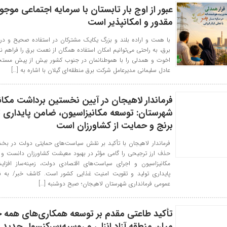
عبور از اوج بار تابستان با سرمایه اجتماعی موجود
مقدور و امکانپذیر است
با همت و اراده بلند و بزرگ یکایک مشترکان در استفاده صحیح و در
برق، به راحتی می‌توانیم امکان استفاده همگان از نعمت‌ برق را فراهم نم
اخوت و همدلی را با هموطنانمان در جنوب کشور بیش از پیش مستحکم
عادل سلیمانی مدیرعامل شرکت برق منطقه‌ای گیلان با اشاره به […]
فرماندار لاهیجان در آیین نخستین برداشت مکانی
شهرستان: توسعه مکانیزاسیون، ضامن پایداری ت
برنج و حمایت از کشاورزان است
فرماندار لاهیجان با تأکید بر نقش سیاست‌های حمایتی دولت در بخ
حذف ارز ترجیحی را گامی مؤثر در بهبود معیشت کشاورزان دانست و 
مکانیزاسیون و اجرای سیاست‌های اقتصادی دولت، زمینه‌ساز افزایش
پایداری تولید و تقویت امنیت غذایی کشور است. کاشف خبر/ به نق
عمومی فرمانداری شهرستان لاهیجان؛ صبح دوشنبه […]
تأکید طاعتی مقدم بر توسعه همکاری‌های همه ج
میان منطقه آزاد انزلی و روسیه؛سرکنسول جدید