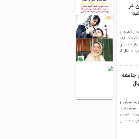
ن در
اله و نخبه
دار لاهیجان
گذشت ایلیا
ن ابراز همدردی
ر/ به نقل از
 جامعه
ال
وزیر ورزش و
گ ورزش برای
روابط عمومی
زش و جوانان