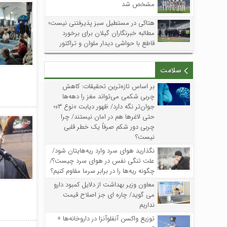
مشخص شد
هتاکی در مستطیل سبز پذیرفتنی نیست؛
مطالبه خبرنگاران گیلان برای برخورد
قاطع با حواشی دیدار ملوان و تراکتور
سلامت
بر اساس تازه‌ترین تحقیقات: کاهش
چربی شکمی می‌تواند مغز را دهه‌ها
جوان‌تر نگه دارد/ ظهور دیابت «نوع ۳»؛
حتی لاغرها هم در امان نیستند/ چرا
چربی دور شکم صرفاً یک خطر قلبی
نیست؟
نگذارید هوای سرد وارد ریه‌هایتان شود/
علت تنگی نفس در هوای سرد چیست؟/
چگونه ریه‌ها را در برابر سرما مقاوم کنیم؟
معاون وزیر بهداشت از دلایل کمبود دارو
می گوید/ چاره ای جز اصلاح قیمت
نداریم
توزیع واکسن‌ آنفلوآنزا در داروخانه‌ها +