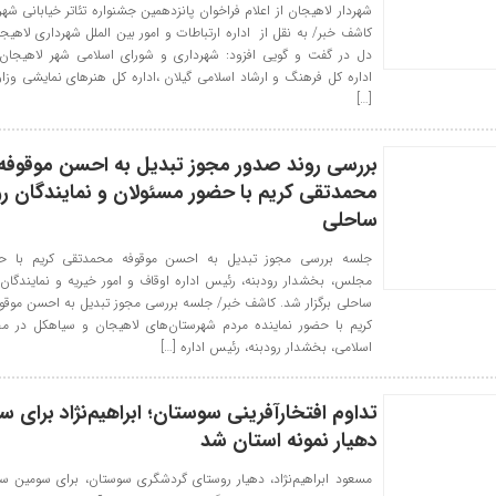
شهردار لاهیجان از اعلام فراخوان پانزدهمین جشنواره تئاتر خیابانی شهر
کاشف خبر/ به نقل از اداره ارتباطات و امور بین الملل شهرداری لاهیج
دل در گفت و گویی افزود: شهرداری و شورای اسلامی شهر لاهیجان،
اداره کل فرهنگ و ارشاد اسلامی گیلان ،اداره کل هنرهای نمایشی وز
[…]
بررسی روند صدور مجوز تبدیل به احسن موقوفه
محمدتقی کریم با حضور مسئولان و نمایندگان ر
ساحلی
جلسه بررسی مجوز تبدیل به احسن موقوفه محمدتقی کریم با حض
مجلس، بخشدار رودبنه، رئیس اداره اوقاف و امور خیریه و نمایندگان
ساحلی برگزار شد. کاشف خبر/ جلسه بررسی مجوز تبدیل به احسن موق
کریم با حضور نماینده مردم شهرستان‌های لاهیجان و سیاهکل در 
اسلامی، بخشدار رودبنه، رئیس اداره […]
تداوم افتخارآفرینی سوستان؛ ابراهیم‌نژاد برای س
دهیار نمونه استان شد
مسعود ابراهیم‌نژاد، دهیار روستای گردشگری سوستان، برای سومین سا