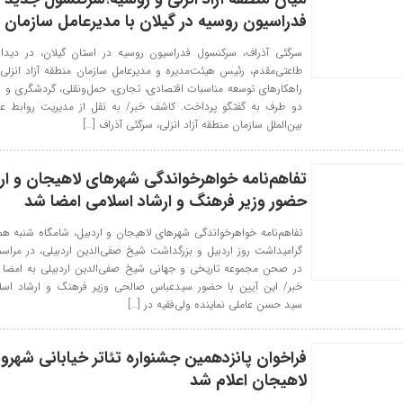
فدراسیون روسیه در گیلان با مدیرعامل سازمان د
سرگئی آذراف، سرکنسول فدراسیون روسیه در استان گیلان، در دیدا
طاعتی‌مقدم، رئیس هیئت‌مدیره و مدیرعامل سازمان منطقه آزاد انز
راهکارهای توسعه مناسبات اقتصادی، تجاری، حمل‌ونقلی، گردشگری و 
دو طرف به گفتگو پرداخت. کاشف خبر/ به نقل از مدیریت روابط عم
بین‌الملل سازمان منطقه آزاد انزلی، سرگئی آذراف […]
تفاهم‌نامه خواهرخواندگی شهرهای لاهیجان و ارد
حضور وزیر فرهنگ و ارشاد اسلامی امضا شد
تفاهم‌نامه خواهرخواندگی شهرهای لاهیجان و اردبیل، شامگاه شنبه همز
گرامیداشت روز اردبیل و بزرگداشت شیخ صفی‌الدین اردبیلی، در مراس
در صحن مجموعه تاریخی و جهانی شیخ صفی‌الدین اردبیلی به امضا 
خبر/ این آیین با حضور سیدعباس صالحی وزیر فرهنگ و ارشاد اسلام
سید حسن عاملی نماینده ولی‌فقیه در […]
فراخوان پانزدهمین جشنواره تئاتر خیابانی شهرون
لاهیجان اعلام شد