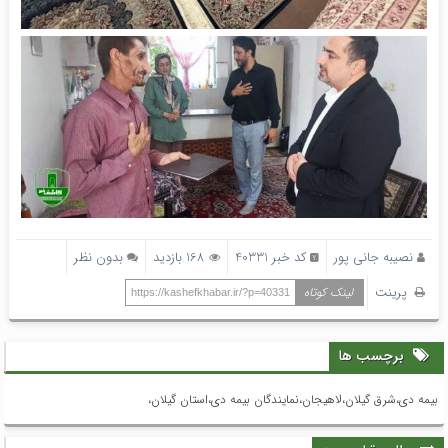
نصیبه جانی پور
کد خبر 40331
168 بازدید
بدون نظر
پرینت
لینک کوتاه
https://kashefkhabar.ir/?p=40331
برچسب ها
بیمه دی،شرق گیلان،لاهیجان،نمایندگان بیمه دی،استان گیلان،