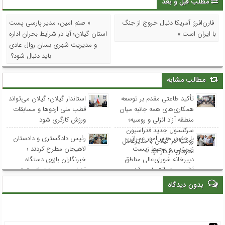
مطلب قبل و بعد
فارن‌افرز: آمریکا دنبال خروج از جنگ
« صنم امین، مدیر پارسی پست
با ایران است »
استان گیلان؛ آیا در شرایط بحران اداره
و مدیریت شهری بسان روال عادی
باید دنبال شود؟
مطالب مشابه
تأکید طاعتی مقدم بر توسعه
استاندار گیلان؛ گیلان می‌تواند
همکاری‌های همه جانبه میان
قطب ملی اردوها و مسابقات
منطقه آزاد انزلی و روسیه؛
ورزش کارگری شود
سرکنسول جدید فدراسیون
با حضور مدیر امور عمرانی،
رئیس دادگستری و دادستان
روسیه در گیلان با مدیرعامل
زیربنایی و محیط زیست
لاهیجان مطرح کردند ؛
سازمان دیدار کرد
دبیرخانه شورای‌عالی مناطق
خبرنگاران بازوی دستگاه
آزاد و ویژه اقتصادی؛ آخرین
قضایی در صیانت از حقوق
وضعیت پروژه‌های عمرانی
عامه هستند
بدون دیدگاه
منطقه آزاد انزلی بررسی شد