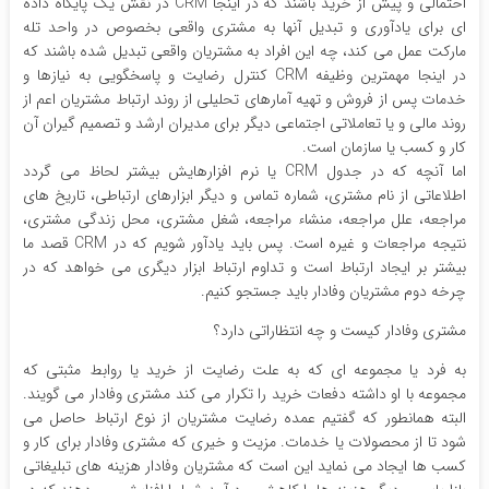
احتمالی و پیش از خرید باشند که در اینجا CRM در نقش یک پایگاه داده
ای برای یادآوری و تبدیل آنها به مشتری واقعی بخصوص در واحد تله
مارکت عمل می کند، چه این افراد به مشتریان واقعی تبدیل شده باشند که
در اینجا مهمترین وظیفه CRM کنترل رضایت و پاسخگویی به نیازها و
خدمات پس از فروش و تهیه آمارهای تحلیلی از روند ارتباط مشتریان اعم از
روند مالی و یا تعاملاتی اجتماعی دیگر برای مدیران ارشد و تصمیم گیران آن
کار و کسب یا سازمان است.
اما آنچه که در جدول CRM یا نرم افزارهایش بیشتر لحاظ می گردد
اطلاعاتی از نام مشتری، شماره تماس و دیگر ابزارهای ارتباطی، تاریخ های
مراجعه، علل مراجعه، منشاء مراجعه، شغل مشتری، محل زندگی مشتری،
نتیجه مراجعات و غیره است. پس باید یادآور شویم که در CRM قصد ما
بیشتر بر ایجاد ارتباط است و تداوم ارتباط ابزار دیگری می خواهد که در
چرخه دوم مشتریان وفادار باید جستجو کنیم.
مشتری وفادار کیست و چه انتظاراتی دارد؟
به فرد یا مجموعه ای که به علت رضایت از خرید یا روابط مثبتی که
مجموعه با او داشته دفعات خرید را تکرار می کند مشتری وفادار می گویند.
البته همانطور که گفتیم عمده رضایت مشتریان از نوع ارتباط حاصل می
شود تا از محصولات یا خدمات. مزیت و خیری که مشتری وفادار برای کار و
کسب ها ایجاد می نماید این است که مشتریان وفادار هزینه های تبلیغاتی