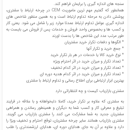
سنجه های اندازه گیری را برایمان فراهم کند.
همانطور که گفتیم مهم ترین ماموریت CEM در چرخه ارتباط با مشتری،
پوشش دادن به مرحله تداوم ارتباط است و به همین منظور شاخص های
اندازه گیری عوامل تداوم ارتباط عمدتا موارد زیر را شامل می شود. یعنی کار
و کسب ها و بخصوص واحد فروش و خدمات پس از فروش می بایست به
طور مرتب عدد این شاخص ها را بدست اورند
* الگوها و دفعات تکرار خرید مشتریان
* جمع خرید و تکرار آنها
* نوع خرید کالا یا خدمات در هر بار تکرار خرید
* تعداد تکرار و میزان خرید در اثر احترام ویژه
* تعداد تکرار و میزان خرید در اثر کدام تخفیف
* تعداد تکرار و میزان خرید در اثر کدام هدیه دوره ای
بهترین ابزار ارتباطی برای اطلاع رسانی و تداوم ارتباط با مشتری
مشتری بازاریاب کیست و چه انتظاراتی دارد
به مشتری که علاوه بر تکرار خرید، کاملا دلبخواهانه و با علاقه در فرایند
تبلیغ و معرفی کار و کسب شما به دیگران و همینطور رساندن و همراهی
مشتریان جدید به شما مشارکت می کنند را مشتری بازاریاب می گویند.
مشتری بازاریاب همانند سایر چرخه مشتریان، توقع احترام و تخفیف ویژا را
دارد و علاوه بر آن به جای هدایای دوره ای، هدایای ارزشمندتری را طلب