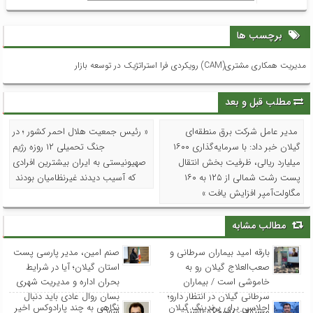
برچسب ها
مدیریت همکاری مشتری(CAM) رویکردی فرا استراتژیک در توسعه بازار
مطلب قبل و بعد
مدیر عامل شرکت برق منطقه‌ای
« رئیس جمعیت هلال احمر کشور ؛ در
گیلان خبر داد: با سرمایه‌گذاری ۱۶۰۰
جنگ تحمیلی ۱۲ روزه رژیم
میلیارد ریالی، ظرفیت بخش انتقال
صهیونیستی به ایران بیشترین افرادی
پست رشت شمالی از ۱۲۵ به ۱۶۰
که آسیب دیدند غیرنظامیان بودند
مگاولت‌آمپر افزایش یافت »
مطالب مشابه
بارقه امید بیماران سرطانی و
صنم امین، مدیر پارسی پست
صعب‌العلاج گیلان رو به
استان گیلان؛ آیا در شرایط
خاموشی است / بیماران
بحران اداره و مدیریت شهری
سرطانی گیلان در انتظار دارو؛
بسان روال عادی باید دنبال
اجلاسی برای برندینگ گیلان
نگاهی به چند پارادوکس اخیر
مسئولان پاسخگو باشند
شود؟