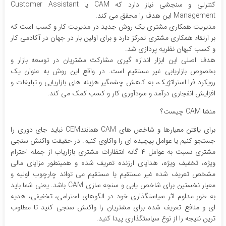
کنترلی و سنجشی نیاز دارد که CAM یا Customer Assistant
Management این هدف را محقق می کند.
مدیریت همکاری مشتری یک روش جدید در مدیریت کار و کسب است که
بر ارتقاء همکاری مشتری تمرکز دارد و برای اولین بار در جهان در آکادمی کار
و کسب کیهان نظریه پردازی شد.
هدف اصلی این ابزار اندازه گیری مشارکت مشتریان در توسعه بازار و
بخصوص بازاریابی غیر مستقیم است. در واقع این روش به عنوان یک
رویکرد فرا استراتژیک، به کاهش چشمگیر هزینه های بازاریابی و تبلیغات و
افزایش انفجاری درآمد و سودآوری کار و کسب کمک می کند.
منشا CAM چیست؟
برای یافتن معیارها و شاخص های CAM همانندCEM نباید جای دوری را
جستجو کنیم یا عوامل پیچیده ای را واکاوی کنیم. در حقیقت واکنش سنجی
مشتری نسبت به عوامل ۴ گانه انتظارات مشتری بازاریاب از جمله احترام
ویژه، تخفیف ویژه، هدایای ارزنده تعریف شده و همینطور مزایای مالی
مشخص تعریف شده غیر مستقیم یا مستقیم می تواند چارچوب اولیه و
معیار نخستین برای شاخص یابی و سنجه سازی CAM باشد. یعنی شما باید
به طور مداوم اثر سیاستگذاری خود در الگوهای احترامی، تخفیفی، هدیه
ای و منافع تعریف شده برای مشتریان را واکنش سنجی کنید تا مطلوب
ترین نتیجه را از نوع سیاستگذاری پیدا کنید.