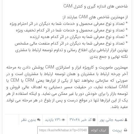
شاخص های اندازه گیری و کنترل CAM
از مهمترین شاخص های CAM عبارتند از:
* تعداد و نوع معرفی محصول و خدمات شما به دیگران در اثر احترام ویژه
* تعداد و نوع معرفی محصول و خدمات شما در اثر کدام تخفیف ویژه
* تعداد و نوع معرفی شما به دیگران در اثر کدام هدیه ارزنده
* تعداد و نوع معرفی شما به دیگران در اثر کدام منفعت مالی مشخص
بهترین ابزار ارتباطی برای اطلاع رسانی و تداوم توسعه ارتباط با مشتری
نکته نهایی و جمع بندی
مهمترین ماموریت و کارویژه ابزار و استراتژی CAM پوشش دادن به مرحله
آخر چرخه ارتباط با مشتریان و همان توسعه ارتباط با مشتریان است و در
صورتی که سازمانی بخواهد تنها از یکی از ابزارها یعنی CRM یا CEM یا
CAM استفاده نماید، در حقیقت مسیر دستیابی به اهداف عالی فروش و
توسعه بازار را برای خودش دور یا غیر ممکن می نماید. و اینکه استفاده از هر
یک از این ابزارها تنها در موقع درست و پس از بلوغ در هر مرحله می تواند
مفید باشد.
نصیبه جانی پور
کد خبر 37048
731 بازدید
بدون نظر
پرینت
لینک کوتاه
https://kashefkhabar.ir/?p=37048