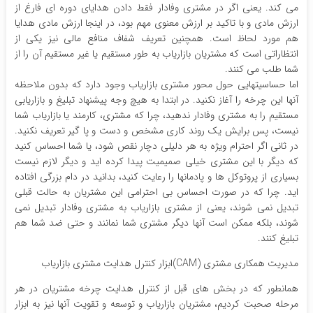
می کند. یعنی اگر در مشتری وفادار فقط دادن هدایای دوره ای فارغ از
ارزش مادی و با تاکید بر ارزش معنوی مهم بود، در اینجا ارزش مادی هدایا
هم مورد لحاظ است. همچنین تعریف شفاف منافع مالی نیز یکی از
انتظاراتی است که مشتریان بازاریاب به طور مستقیم یا غیر مستقیم آن را از
شما طلب می کنند.
اما حساسیتهایی حول محور مشتری بازاریاب وجود دارد که بدون ملاحظه
آنها این چرخه را آغاز نکنید. در ابتدا به هیچ وجه پیشنهاد تبلیغ و بازاریابی
مستقیم را به مشتری وفادار ندهید، چرا که مشتری، کارمند یا بازاریاب شما
نیست، پس برایش یک روند کاری مشخص و دست و پا گیر تعریف نکنید.
در ثانی اگر احترام ویژه به هر دلیلی دچار نقص شود، یا شما احساس کنید
که دیگر با این مشتری خیلی صمیمیت پیدا کرده اید و دیگر لازم نیست
بسیاری از پروتوکل ها و پادمانها را رعایت کنید، بدانید در دام بزرگی افتاده
اید. چرا که در صورت احساس بی احترامی این مشتریان به حالت قبلی
تبدیل نمی شوند، یعنی از مشتری بازاریاب به مشتری وفادار تبدیل نمی
شوند، بلکه ممکن است آنها دیگر مشتری شما نمانند و حتی ضد شما هم
تبلیغ کنند.
مدیریت همکاری مشتری (CAM)ابزار کنترل هدایت مشتری بازاریاب
همانطور که در بخش های قبل از کنترل هدایت چرخه مشتریان در هر
مرحله صحبت کردیم، مشتریان بازاریاب و توسعه و تقویت آنها نیز به ابزار