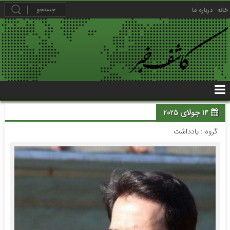
خانه
درباره ما
14 جولای 2025
گروه :
یادداشت