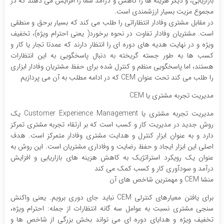
بازاریابی، و دیگر هزینه ها را کاهش و درآمد شما را افزایش می دهند که در
مجموع مزیت بسیار ارزشمندی است.
در مقابل مشتری وفادار انتظاراتی را طلب می کند که بسیار برحق و منطقی
است. مشتریان وفادار تفاوت در نحوه برخورد( یعنی احترام ویژه)، تخفیف
ویژه و در نهایت هدیه های دوره ای را انتظار دارند که عمدتا تجار یا کار و
کسب ها به طور جسته گریخته به دنبال پاسخگویی به این انتظارات
هستند، اما پاسخگویی منظم و کنترل شده برای حفظ مشتریان وفادار ابزاری
را طلب می کند تحت عنوان CEM که در ادامه مطلب به آن می پردازیم
مدیریت تجربه مشتری یا CEM
مدیریت تجربه مشتری یا Customer Experience Management یک
روش جدید در مدیریت کار و کسب است که بر ارتقاء تجربه مشتری تمرکز
دارد و به عنوان ابزار کنترل و هدایت مشتری وفادار متمرکز است. هدف
اصلی این ابزار ایجاد و حفظ رضایت و وفاداری مشتریان است. این روش به
عنوان یک رویکرد استراتژیک به کاهش هزینه های بازاریابی و افزایش
درآمد و سودآوری کار و کسب کمک می کند
منشا CEM و مهمترین شاخص های آن
برای یافتن معیارهای کنترلی CEM نباید جای دوری برویم. یعنی واکنش
سنجی مشتری نسبت به عوامل سه گانه انتظارات از جمله: احترام ویژه،
تخفیف ویژه و هدایای دوره ای می تواند بخش بزرگی از شاخص ها و