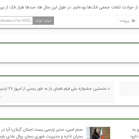
حوادث تلفات جمعی فک‌ها بوده‌ایم. در طول این سال ها، صدها هزار فک از بین ر
پرینت
لینک کوتاه
hefkhabar.ir/?p=35551
« نخستین جشنواره ملی فیلم 
م
 به
صنم امین، مدیر پارسی پست استان گیلان؛ آیا در 
ارو؛
بحران اداره و مدیریت شهری بسان روال عادی باید 