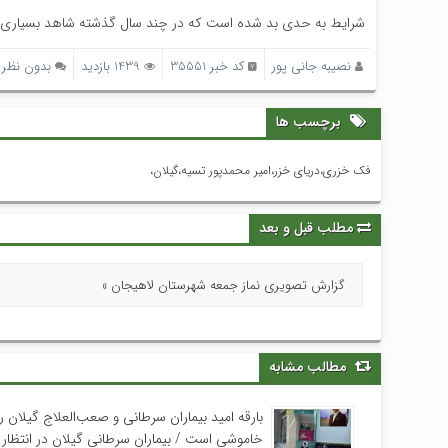
شرایط به حدی بد شده است که در چند سال گذشته شاهد بسیاری از 
نصیبه جانی پور
کد خبر 35551
1439 بازدید
بدون نظر
برچسب ها
فک خزری،دریای خزر،امیر محمدپور تسیه،گیلان،
مطلب قبل و بعد
گزارش تصویری نماز جمعه شهرستان لاهیجان »
مطالب مشابه
بارقه امید بیماران سرطانی و صعب‌العلاج گیلان رو
خاموشی است / بیماران سرطانی گیلان در انتظار د