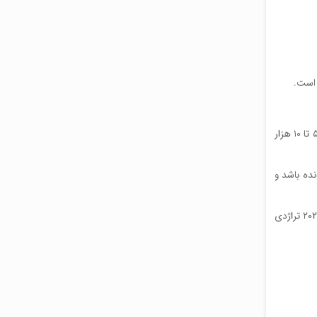
 است.
تخمین زده میشود تنها ۷۰ هزار فک در دریاچه خزر زندگی کنند، با این همه اکنون صید و کشتار فک ها در روسیه مجاز و قانونی است و سالانه سالانه ۵ تا ۱۰ هزار
می دهد از آن ها کمتر از ۷۰ هزار عدد باقی مانده باشد و
مدتهاست که فک های خزری در شرایطی مرموز به طور دسته جمعی می میرند. در نوامبر ۲۰۲۲ تعداد ۱۷۰ فک مرده در سواحل خزر پیدا شد، در سال ۲۰۲۳ تراژدی