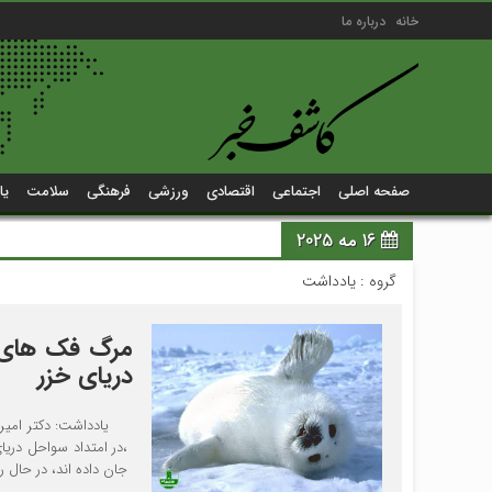
خانه
درباره ما
صفحه اصلی
اجتماعی
اقتصادی
ورزشی
فرهنگی
سلامت
یا
16 مه 2025
گروه :
یادداشت
مرگ فک های خ
دریای خزر
یادداشت: دکتر امیرمحم
،در امتداد سواحل دری
جان داده اند، در حال 