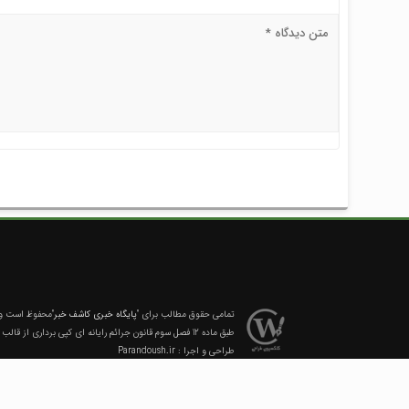
تمامی حقوق مطالب برای
"پایگاه خبری کاشف خبر"
محفوظ است و ه
طبق ماده 12 فصل سوم قانون جرائم رایانه ای کپی برداری از قالب و محتوا پیگرد قانونی خواهد داشت.
طراحی و اجرا :
Parandoush.ir
خانه
درباره ما