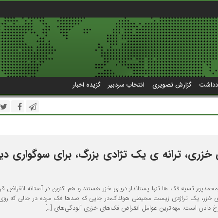
دداشت
گزارش تصویری
انتخاب سردبیر
گزیده اخبار
زری، ترانه ی یک تژادی بزرگ، برای سوگواری دیگ
دپور تسیه فک ها تنها پستاندار دریای خزر هستند و هم اکنون در آستانه انقراض قرار 
ای خزر، یک تراژدی زیست محیطی هولناک،در جایی که صدها فک مرده در حالی که رو
رخ دادن است. مهم‌ترین عوامل انقراض فک‌های خزری آلودگی‌های […]