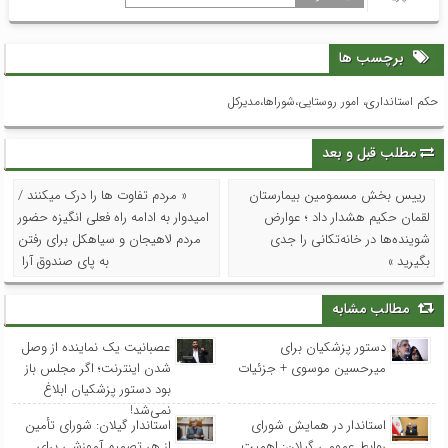
برچسب ها
حکم استانداری، امور روستایی،شوراها،مدیرکل
مطلب قبل و بعد
رییس بخش مسمومین بیمارستان
« مردم تفاوت ها را درک میکنند /
لقمان حکیم هشدار داد ؛ عوارض
امیدوار به ادامه راه فعلی انگیزه حضور
شوینده‌ها در خانه‌تکانی را جدی
مردم لاهیجان و سیاهکل برای رفتن
بگیرید »
به پای صندوق آرا
مطالب مشابه
دستور پزشکیان برای
عصبانیت یک نماینده از وصل
میرحسین موسوی + جزئیات
شدن اینترنت؛ اگر مجلس باز
بود دستور پزشکیان ابلاغ
نمی‌شد!
استاندار در همایش شورای
استاندار گیلان: شورای تأمین
روابط عمومی‌ گیلان: اهمیت
از هر تصمیم آموزشی برای