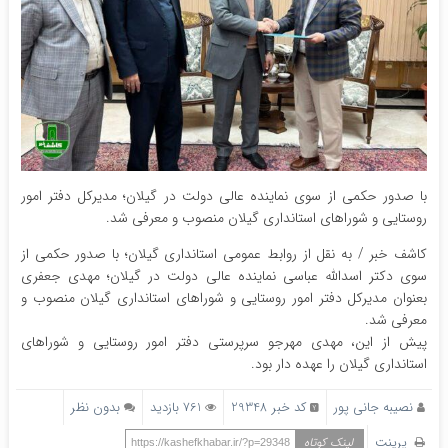
با صدور حکمی از سوی نماینده عالی دولت در گیلان؛ مدیرکل دفتر امور
روستایی و شوراهای استانداری گیلان منصوب و معرفی شد.
کاشف خبر / به نقل از روابط عمومی استانداری گیلان؛ با صدور حکمی از
سوی دکتر اسدالله عباسی نماینده عالی دولت در گیلان؛ مهدی جعفری
بعنوان مدیرکل دفتر امور روستایی و شوراهای استانداری گیلان منصوب و
معرفی شد.
پیش از این، مهدی مهرجو سرپرستی دفتر امور روستایی و شوراهای
استانداری گیلان را عهده دار بود.
نصیبه جانی پور
کد خبر 29348
761 بازدید
بدون نظر
پرینت
لینک کوتاه
https://kashefkhabar.ir/?p=29348