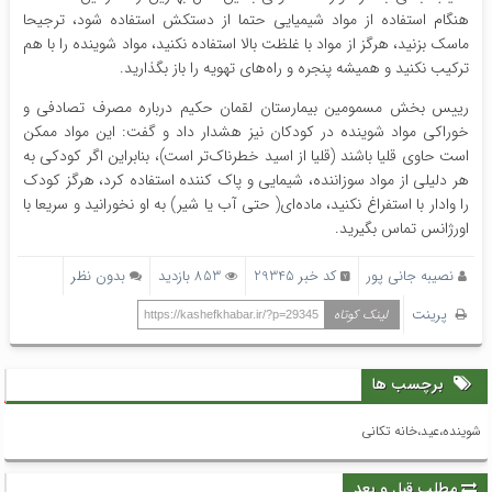
هنگام استفاده از مواد شیمیایی حتما از دستکش استفاده شود، ترجیحا
ماسک بزنید، هرگز از مواد با غلظت بالا استفاده نکنید، مواد شوینده را با هم
ترکیب نکنید و همیشه پنجره و راه‌های تهویه را باز بگذارید.
رییس بخش مسمومین بیمارستان لقمان حکیم درباره مصرف تصادفی و
خوراکی مواد شوینده در کودکان نیز هشدار داد و گفت: این مواد ممکن
است حاوی قلیا باشند (قلیا از اسید خطرناک‌تر است)، بنابراین اگر کودکی به
هر دلیلی از مواد سوزاننده، شیمایی و پاک کننده استفاده کرد، هرگز کودک
را وادار با استفراغ نکنید، ماده‌ای( حتی آب یا شیر) به او نخورانید و سریعا با
اورژانس تماس بگیرید.
نصیبه جانی پور
کد خبر 29345
853 بازدید
بدون نظر
پرینت
لینک کوتاه
https://kashefkhabar.ir/?p=29345
برچسب ها
شوینده،عید،خانه تکانی
مطلب قبل و بعد