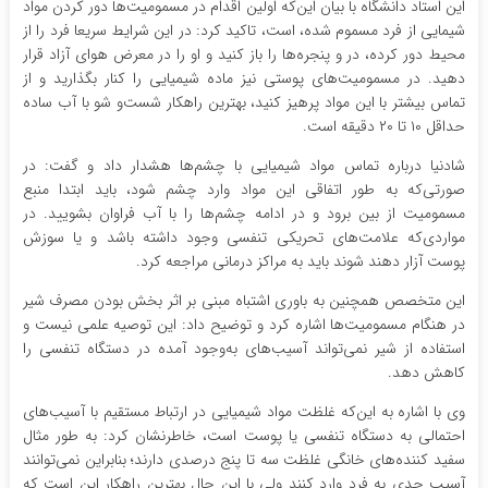
این استاد دانشگاه با بیان این‌که اولین اقدام در مسمومیت‌ها دور کردن مواد
شیمایی از فرد مسموم شده، است، تاکید کرد: در این شرایط سریعا فرد را از
محیط دور کرده، در و پنجره‌ها را باز کنید و او را در معرض هوای آزاد قرار
دهید. در مسمومیت‌های پوستی نیز ماده شیمیایی را کنار بگذارید و از
تماس بیشتر با این مواد پرهیز کنید، بهترین راهکار شست‌و شو با آب ساده
حداقل ۱۰ تا ۲۰ دقیقه است.
شادنیا درباره تماس مواد شیمیایی با چشم‌ها هشدار داد و گفت: در
صورتی‌که به طور اتفاقی این مواد وارد چشم شود، باید ابتدا منبع
مسمومیت از بین برود و در ادامه چشم‌ها را با آب فراوان بشویید. در
مواردی‌که علامت‌های تحریکی تنفسی وجود داشته باشد و یا سوزش
پوست آزار دهند شوند باید به مراکز درمانی مراجعه کرد.
این متخصص همچنین به باوری اشتباه مبنی بر اثر بخش بودن مصرف شیر
در هنگام مسمومیت‌ها اشاره کرد و توضیح داد: این توصیه علمی نیست و
استفاده از شیر نمی‌تواند آسیب‌های به‌وجود آمده در دستگاه تنفسی را
کاهش دهد.
وی با اشاره به این‌که غلظت مواد شیمیایی در ارتباط مستقیم با آسیب‌های
احتمالی به دستگاه تنفسی یا پوست است، خاطرنشان کرد: به طور مثال
سفید کننده‌های خانگی غلظت سه تا پنج درصدی دارند؛ بنابراین نمی‌توانند
آسیب جدی به فرد وارد کنند ولی با این‌ حال بهترین راهکار این است که