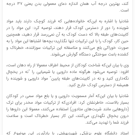
کند، بهترین درجه آب همان اندازه دمای معمولی بدن یعنی ۳۷ درجه
است.
شادنیا با اشاره به این‌که خانواده‌هایی که فرزند کوچک دارند باید مواد
شوینده را دور از دسترس کودک قرار دهند، توصیه کرد: این مواد را در
کابینت‌های طبقه بالا که دست کودک به آن نمی‌رسد قرار دهید، همچنین
حین کار، کودک را با این ترکیبات تنها نگذارید؛ بچه‌ها اشتباها این مواد را به
صورت خوراکی بلع می‌کنند و متاسفانه این ترکیبات سوزاننده، خطرناک و
کشنده باعث سوختگی دستگاه گوارش می‌شوند.
وی با بیان این‌که شناخت کودکان از محیط اطراف معمولا از راه دهان است،
افزود: توصیه می‌شود هرگونه ماده دارویی یا شیمیایی را “نه در یخچال
نگه‌داری کنید و نه در کابینت‌های طبقه پایین” مواد دارویی و شوینده را
همیشه از دسترس کودک خارج کنید.
شادنیا با بیان این‌که آمار مسمویت دارویی و یا بلع مواد سمی در کودکان
بسیار بالاست، خاطرنشان کرد: افرادی‌که از ترکیبات مواد مخدر برای ترک
(داروهایی مانند شربت‌های متادون) استفاده می‌کنند، معمولا این داروها را
درون یخچال نگهداری می‌کنند، این‌ کار بسیار خطرناک است و سلامت
فرزند شما را تهدید می‌کند.
استاد دانشگاه علوم پزشکی شهیدبهشتی با یادآوری این موضوع که