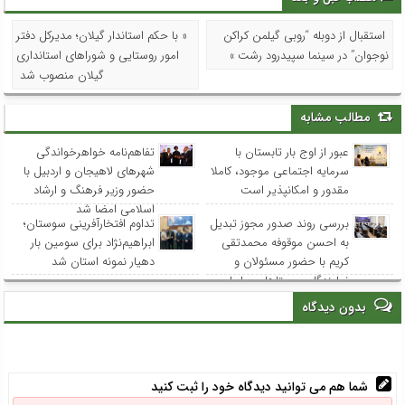
استقبال از دوبله “روبی گیلمن کراکن
« با حکم استاندار گیلان؛ مدیرکل دفتر
نوجوان” در سینما سپیدرود رشت »
امور روستایی و شوراهای استانداری
گیلان منصوب شد
مطالب مشابه
عبور از اوج بار تابستان با
تفاهم‌نامه خواهرخواندگی
سرمایه اجتماعی موجود، کاملا
شهرهای لاهیجان و اردبیل با
مقدور و امکانپذیر است
حضور وزیر فرهنگ و ارشاد
اسلامی امضا شد
بررسی روند صدور مجوز تبدیل
تداوم افتخارآفرینی سوستان؛
به احسن موقوفه محمدتقی
ابراهیم‌نژاد برای سومین بار
کریم با حضور مسئولان و
دهیار نمونه استان شد
نمایندگان روستاهای ساحلی
بدون دیدگاه
شما هم می توانید دیدگاه خود را ثبت کنید