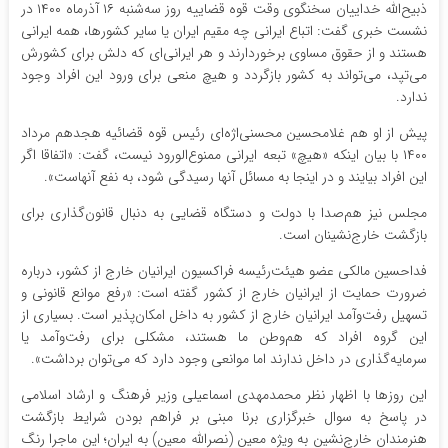
ذبیح‌الله خداییان سخنگوی وقت قوه قضاییه روز سه‌شنبه ۱۶ آذر‌ماه ۱۴۰۰ در
نشست خبری گفت: اتباع ایرانی چه مقیم ایران یا سایر کشورها، همه ایرانی
هستند و از حقوق مساوی برخوردارند و هر ایرانی‌ای که دلش برای کشورش
می‌تپد، می‌تواند به کشور بازگردد و هیچ منعی برای ورود این افراد وجود
ندارد.
پیش از او هم غلامحسین محسنی‌اژه‌ای رئیس قوه قضائیه هجدهم مرداد
۱۴۰۰ با بیان اینکه «هیچ» تبعه ایرانی ممنوع‌الورود نیست، گفت: «اتفاقا اگر
این افراد بیایند و در اینجا به مسائل آنها رسیدگی شود، به نفع آنهاست».
مجلس نیز هم‌صدا با دولت و دستگاه قضایی به دنبال قانون‌گذاری برای
بازگشت خارج‌نشینان است.
فداحسین مالکی عضو هیئت‌رئیسه فراکسیون ایرانیان خارج از کشور، درباره
ضرورت حمایت از ایرانیان خارج از کشور گفته است: «رفع موانع قانونی و
تسهیل رفت‌وآمد ایرانیان خارج از کشور به داخل امکان‌پذیر است. بسیاری از
این گروه افراد که هم‌وطن ما هستند، مشکلی برای رفت‌وآمد یا
سرمایه‌گذاری در داخل ندارند اما موانعی وجود دارد که می‌توان برداشت‌».
این روزها با اظهار نظر محمدمهدی اسماعیلی وزیر فرهنگ و ارشاد اسلامی
در پاسخ به سوال خبرگزاری برنا مبنی بر فراهم بودن شرایط بازگشت
هنرمندان خارج‌نشین به ویژه معین (نصرالله معین) به ایران؛ این ماجرا رنگ