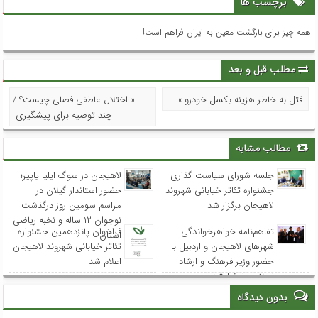
برچسب ها
همه چیز برای بازگشت معین به ایران فراهم است!
مطلب قبل و بعد
قتل به خاطر هزینه بکسل خودرو »
« اختلال عاطفی فصلی چیست؟ /
چند توصیه برای پیشگیری
مطالب مشابه
جلسه شورای سیاست گذاری
لاهیجان در سوگ ایلیا یاپیر؛
جشنواره تئاتر خیابانی شهروند
حضور استاندار گیلان در
لاهیجان برگزار شد
مراسم سومین روز درگذشت
نوجوان ۱۲ ساله و نخبه ریاضی
تفاهم‌نامه خواهرخواندگی
فراخوان پانزدهمین جشنواره
استان
شهرهای لاهیجان و اردبیل با
تئاتر خیابانی شهروند لاهیجان
حضور وزیر فرهنگ و ارشاد
اعلام شد
اسلامی امضا شد
بدون دیدگاه