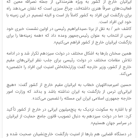
ایرانیان خارج از کشور به ویژه هنرمندانی از جمله نصرالله معین که
فعالیت‌های صرفاً هنری داشته‌اند، چراغ سبزی است که نشان می‌دهد راه
برای بازگشت این افراد به کشور کاملاً باز است و البته تصمیم در این زمینه با
خود این افراد است.
کاشف خبر / به نقل از برنا ،سیدابراهیم رئیسی در اولین نشست خبری خود
پس از انتخاب به عنوان رئیس‌جمهور وعده داد که «همه زمینه‌ها را برای
بازگشت ایرانیان خارج از کشور فراهم می‌کنیم».
همین سخنان بارها به اشکال مختلف در دولت سیزدهم تکرار شد و در ادامه
تلاش مقامات مختلف در دولت رئیسی برای جلب نظر ایرانی‌های مقیم
خارج از کشور، وزیر خارجه گفت ‌وزارتخانه‌اش امنیت این افراد را «تضمین»
می‌کند.
حسین امیرعبداللهیان خطاب به ایرانیان مقیم خارج از کشور گفت: «هیچ
ایرانی‌ای ترس از بازگشت به ایران نداشته باشد و بداند که وزارت امور
خارجه جمهوری اسلامی ایران این مسئله را تضمین می‌کند».
او با اشاره به سکونت نزدیک به پنج‌میلیون ایرانی در خارج از کشور تأکید
کرد: «ما در دولت سیزدهم به دنبال تصویب قانون جامع حمایت از ایرانیان
در سراسر جهان هستیم».
در دستگاه قضایی هم بارها از امنیت بازگشت خارج‌نشینان صحبت شده و