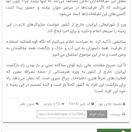
مقابل این تفرقه‌انداران تلاش مضاعف می‌کند که اینها نیایند چرا؟ چون آنها
می‌دانند که اگر ظرفیت‌ها در سراسر جهان بیایند و حضور پیدا کنند،
کاسبی‌های این تفرقه‌اندازها کساد می‌شود.
وی از شورایعالی ایرانیان خارج از کشور خواست سازوکارهای لازم در این
زمینه را سریعتر اعلام و تایید و برای اجرا ابلاغ کند.
ستایشی تأکید کرد: به صراحت اعلام می‌کنیم که نگاه قوه قضائیه استفاده
از ظرفیت همه دلسوزان به این آب و خاک و بازگشت همه علاقمندان به
وطن است و ما از این موضوع استقبال می‌کنیم.
تأکید صریح مقامات عالی رتبه قوای سه‌گانه مبنی بر باز بودن راه بازگشت
ایرانیان خارج از کشور به ویژه هنرمندانی از جمله نصرالله معین که
فعالیت‌های صرفاً هنری داشته‌اند، چراغ سبزی است که نشان می‌دهد راه
برای بازگشت این افراد به کشور کاملاً باز است و البته تصمیم در این زمینه با
خود این افراد است!
نصیبه جانی پور
کد خبر 28651
835 بازدید
بدون نظر
پرینت
لینک کوتاه
https://kashefkhabar.ir/?p=28651