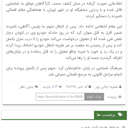
اطلاعاتی صورت گرفته در محل کشف جسد، کارآگاهان موفق به شناسایی
قاتل شده و با ردزنی مخفیگاه او در شهر تهران، با هماهنگی مقام قضائی
نامبرده را دستگیر کردند.
این مقام انتظامی ادامه داد: پس از انتقال متهم به پلیس آگاهی، نامبرده
ضمن اقرار به قتل عنوان کرد که در روز حادثه خودرو وی در اتوبان دچار
نقص فنی شده که از مقتول درخواست می‌کند خودرو را تا درب منزل بکسل
کند و پس از رسیدن به مقصد بر سر هزینه انتقال خودرو اختلاف پیدا کرده
و در یک زد و خورد با ضربه چاقو مقتول را به قتل رسانده و در بیابان‌های
اطراف گرمدره جسد او را رها می‌کند.
سرهنگ شجاعی در پایان خاطرنشان کرد: متهم پس از تکمیل پرونده برای
انجام مراحل قانونی به مرجع قضائی معرفی شد.
نصیبه جانی پور
کد خبر 28648
813 بازدید
بدون نظر
پرینت
لینک کوتاه
https://kashefkhabar.ir/?p=28648
برچسب ها
قتل به خاطر هزینه بکسل خودرو