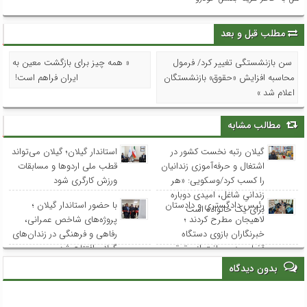
مطلب قبل و بعد
سن بازنشستگی تغییر کرد/ فرمول
« همه چیز برای بازگشت معین به
محاسبه افزایش «حقوق» بازنشستگان
ایران فراهم است!
اعلام شد »
مطالب مشابه
گیلان رتبه نخست کشور در
استاندار گیلان؛ گیلان می‌تواند
اشتغال و حرفه‌آموزی زندانیان
قطب ملی اردوها و مسابقات
را کسب کرد/وسکویی: «هر
ورزش کارگری شود
زندانیِ شاغل، امیدی دوباره
رئیس دادگستری و دادستان
با حضور استاندار گیلان ؛
برای یک خانواده است
لاهیجان مطرح کردند ؛
پروژه‌های شاخص عمرانی،
خبرنگاران بازوی دستگاه
رفاهی و فرهنگی در زندان‌های
قضایی در صیانت از حقوق
گیلان افتتاح شد
عامه هستند
بدون دیدگاه