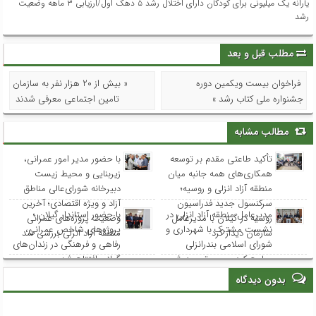
یارانه یک میلیونی برای کودکان دارای اختلال رشد ۵ دهک اول/ارزیابی ۳ ماهه وضعیت
رشد
مطلب قبل و بعد
فراخوان بیست ویکمین دوره
« بیش از ۲۰ هزار نفر به سازمان
جشنواره ملی کتاب رشد »
تامین اجتماعی معرفی شدند
مطالب مشابه
تأکید طاعتی مقدم بر توسعه
با حضور مدیر امور عمرانی،
همکاری‌های همه جانبه میان
زیربنایی و محیط زیست
منطقه آزاد انزلی و روسیه؛
دبیرخانه شورای‌عالی مناطق
سرکنسول جدید فدراسیون
آزاد و ویژه اقتصادی؛ آخرین
مدیرعامل منطقه آزاد انزلی در
با حضور استاندار گیلان ؛
روسیه در گیلان با مدیرعامل
وضعیت پروژه‌های عمرانی
نشست مشترک با شهرداری و
پروژه‌های شاخص عمرانی،
سازمان دیدار کرد
منطقه آزاد انزلی بررسی شد
شورای اسلامی بندرانزلی
رفاهی و فرهنگی در زندان‌های
مطرح کرد: مسیر توسعه شهر
گیلان افتتاح شد
انزلی از هم‌افزایی و مشارکت
بدون دیدگاه
همه نهادها می‌گذرد