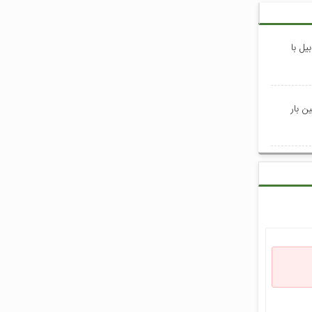
یل با
ن بار