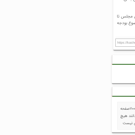
 خدمات کشوری در صحن مجلس تا
ضوع بودجه
https://kas
« روزنامه هم میهن: قطار خیالی پیشرفت را متوقف کنید /قبلا گفتید ۷۰۰۰صفحه
همه می دانند هیچ
 نیست