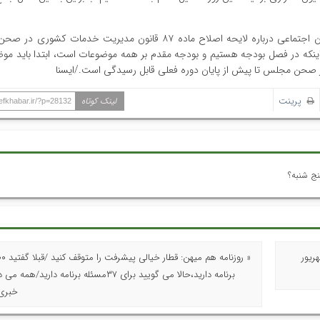
حسینی همچنین در پاسخ به اینکه آیا رسیدگی به گزارش کمیسیون اجتماعی درباره لایحه اصلاح ماده ۸۷ قانون مدیریت
 اینکه در فصل بودجه هستیم و بودجه مقدم بر همه موضوعات است، ابتدا باید مو
در صحن مجلس تا پیش از پایان دوره فعلی قابل رسیدگی است./ایسنا
پرینت
لینک کوتاه
hefkhabar.ir/?p=28132
ن ؛ جراحی نوزاد ۵۰ روزه در بیمارستان ۱۷ شهریور
برنامه دارید،حالا می گویید برای ۳۷مسئله برنامه دارید/
خبری