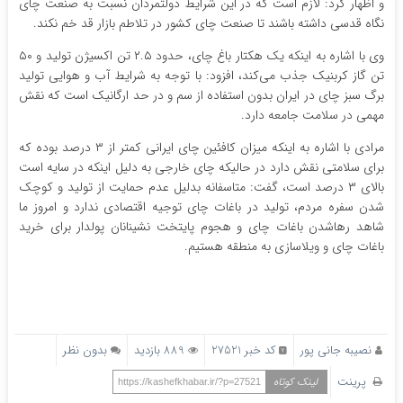
و اظهار کرد: لازم است که در این شرایط دولتمردان نسبت به صنعت چای
نگاه قدسی داشته باشند تا صنعت چای کشور در تلاطم بازار قد خم نکند.
وی با اشاره به اینکه یک هکتار باغ چای، حدود ۲.۵ تن اکسیژن تولید و ۵۰
تن گاز کربنیک جذب می‌کند، افزود: با توجه به شرایط آب و هوایی تولید
برگ سبز چای در ایران بدون استفاده از سم و در حد ارگانیک است که نقش
مهمی در سلامت جامعه دارد.
مرادی با اشاره به اینکه میزان کافئین چای ایرانی کمتر از ۳ درصد بوده که
برای سلامتی نقش دارد در حالیکه چای خارجی به دلیل اینکه در سایه است
بالای ۳ درصد است، گفت: متاسفانه بدلیل عدم حمایت از تولید و کوچک
شدن سفره مردم، تولید در باغات چای توجیه اقتصادی ندارد و امروز ما
شاهد رهاشدن باغات چای و هجوم پایتخت نشینانان پولدار برای خرید
باغات چای و ویلاسازی به منطقه هستیم.
نصیبه جانی پور
کد خبر 27521
889 بازدید
بدون نظر
پرینت
لینک کوتاه
https://kashefkhabar.ir/?p=27521