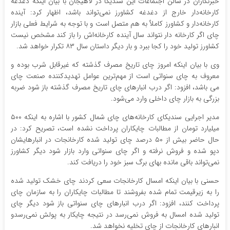
خبرنگاران در سالن اجتماعات این سندیکا در لاهیجان با بیان اینکه دغدغه
کارخانه‌دار خارج از دغدغه کشاورز نمی‌تواند باشد، اظهار کرد: آینده
کارخانه‌دار و کشاورز کاملاٌ به هم متصل است و با توجه به شرایط فعلی بازار
چای اگر کارخانه دار نتواند سال آینده کارخانه‌اش را باز کند مشخص نیست
کشاورز تولید خود را کجا ببرد و بار دیگر داستان سال ۸۳ تکرار خواهد شد.
وی با بیان اینکه امروز چای تاریخ مصرف گذشته که غیرقابل شرب بوده و
معروف به چای سنواتی است از مهم‌ترین عوامل تهدیدکننده صنعت چای
می باشد، افزود: اگر درب انبارهای چای تاریخ مصرف گذشته باز شود ضربه
بزرگی به بازار چای داخلی وارد می‌شود.
مدیر اجرایی سندیکای کارخانه‌های چای شمال کشور با اشاره به اینکه ۵۰۰
میلیارد تومان از مطالبات چایکاران پرداخت نشده است، تصریح کرد: در
حال حاضر بیش از ۵۰ درصد چای تولید شده کارخانجات در انبارهایشان
دپو شده و فروش نرفته و اگر چای سنواتی وارد بازار شود دیگر کشاورز
نمی‌تواند باقی مانده بهای برگ سبز خود را دریافت کند.
حسنی با بیان اینکه امسال کارخانجات سعی کردند چای خشک تولید شده
را به زیرقیمت تمام شده بفروشند تا مطالبات چایکاران را به سازمان چای
پرداخت کنند، افزود: اگر درب انبارهای چای سنواتی باز شود دیگر چای
تولید شده امسال به فروش نمی‌رسد در نتیجه چایکار به پولش نمی‌رسدو
انبارهای کارخانجات از چای تخلیه نخواهد شد.