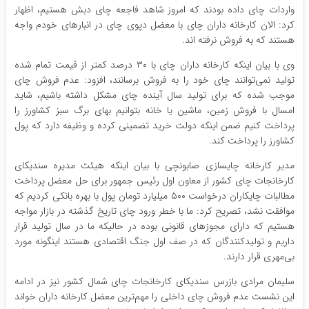
واردات چای داده بودند که امروز شاهد فاجعه چای دبش هستیم، اظهار
کرد: الان کارخانه داران چای با معضل دپوی چای در انبارهای خودم واجه
هستند که به فروش نرفته اند.
وی با بیان اینکه کارخانه داران چای با ۳۰ درصد کمتر از قیمت تمام شده
تولید نمی‌توانند چای خود را به فروش برسانند، افزود: عدم فروش چای
موجب شده که برای تولید سال آینده چای مشکل داشته باشیم، شاید
امسال با فروش زمین، ماشین یا خانه بتوانیم بهای برگ سبز کشاورز را
پرداخت کنیم ضمن اینکه دولت خرید تضمینی کرده و وظیفه دارد که پول
کشاورز را پرداخت کند.
مدیر کارخانه چایسازی صابونچی با بیان اینکه هیئت مدیره سندیکای
کارخانجات چای کشور از معاون اول رئیس جمهور برای حل معضل پرداخت
مطالبات چایکاران درخواست ۵۰۰ میلیارد تومان پول با بهره بانکی کردیم که
موافقت نشد، تصریح کرد: ما با خطر ورود چای تاریخ گذشته در بازار مواجه
هستیم که دارای مجوزهای قانونی بوده در حالیکه ما در سال تولید قرار
داریم و تولیدکنندگان که در صف اول جنگ اقتصادی هستند اینگونه مورد
بی‌مهری قرار دارند.
سلیمان مرادی بازرس سندیکای کارخانجات چای شمال کشور نیز در ادامه
این نشست‌ عدم فروش چای داخلی را مهم‌ترین معضل کارخانه داران خواند