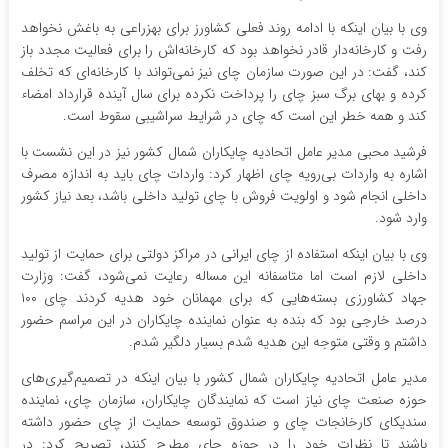
وی با بیان اینکه با ادامه روند فعلی کشاورز برای بهزراعی به باغش نخواهد
رفت و کارخانه‌دار قادر نخواهد بود که کارخانه‌اش را برای فعالیت مجدد باز
کند، گفت: در این صورت سازمان چای نیز نمی‌تواند با کارخانه‌ای که تخلف
کرده و بهای برگ سبز چای را پرداخت نکرده برای سال آینده قرارداد امضاء
کند و همه خطر این است که چای در شرایط سراشیبی سقوط است.
فرشید محبی مدیر عامل اتحادیه چایکاران شمال کشور نیز در این نشست با
اشاره به واردات بی‌رویه چای اظهار کرد: واردات چای باید به اندازه مصرف
داخلی انجام شود و اولویت فروش با چای تولید داخلی باشد، بعد نیاز کشور
وارد شود.
وی با بیان اینکه استفاده از چای ایرانی در مراکز دولتی برای حمایت از تولید
داخلی لازم است اما متاسفانه این مساله رعایت نمی‌شود، گفت: وزارت
جهاد کشاورزی بسته‌هایی که برای مهمانان خود هدیه کردند چای ۱۰۰
درصد خارجی بود که بنده به عنوان نماینده چایکاران در این مراسم حضور
داشتم و وقتی متوجه این هدیه شدم بسیار دلگیر شدم.
مدیر عامل اتحادیه چایکاران شمال کشور با بیان اینکه در تصمیم‌گیری‌های
حوزه صنعت چای نیاز است که نمایندگان چایکاران، سازمان چای، نماینده
سندیکای کارخانجات چای و صندوق توسعه حمایت از چای حضور داشته
باشند تا نظرات خود را در حوزه چای مطرح کنند، تصریح کرد: در