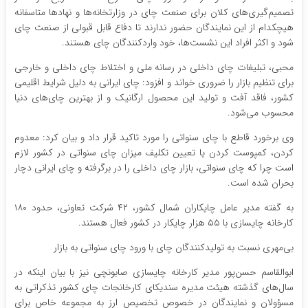
تصمیم‌گیری‌های کلان برای صنعت چای در وزارتخانه‌ها و نهادها متاسفانه
هیچکدام از این نمایندگان حضور ندارند تا دفاع قابل قبولی از صنعت چای
شود و اکثر افراد این نشست‌ها، خود واردکنندگان چای هستند.
محبی، تبلیغات چای داخلی در رسانه ملی و اختلاط چای داخلی و خارجی
برای تنظیم بازار را ضروری خواند و افزود: چای ایرانی به دلیل شرایط اقلیمی
کشور، فاقد آفت و تولید این محصول ارگانیک و از بهترین چای‌های دنیا
محسوب می‌شود.
وی برخورد قاطع با چای سنواتی را مورد تاکید قرار داد و بیان کرد: معدوم
کردن، کمپوست کردن یا تعیین تکلیف میزان چای سنواتی در کشور لازم
است چرا که چای سنواتی، بازار چای داخلی را در برگرفته و چای ایرانی دچار
بحران شده است.
به گفته مدیر عامل چایکاران شمال کشور، ۴۲ شرکت تعاونی، حدود ۱۸۰
کارخانه چایسازی با ۵۵ هزار چایکار در کشور فعال هستند.
بی‌مهری نسبت به تولیدکنندگان چای با ورود چای سنواتی به بازار
ابوالقاسم حسن‌پور مدیر کارخانه چایسازی صابونچی نیز با بیان اینکه در
سال‌های گذشته هیئت مدیره سندیکای کارخانجات چای کشور تذکراتی به
مسؤولان و نمایندگان در خصوص تخصیص ارز به مجموعه خاص برای