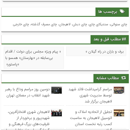
برچسب ها
چای سنواتی، سندیکای چای، چای دبش، لاهیجان، چای مصرف گذشته، چای خارجی
مطلب قبل و بعد
برف و باران در راه گیلان »
« پیام ویژه مجلس برای دولت / اقدام
بی‌سابقه در «بهارستان» همسو با
«پاستور»
مطالب مشابه
مراسم گرامیداشت قائد شهید
دومین روز مراسم وداع با رهبر
توسط مدیریت شهری
شهید انقلاب در مصلای تهران
لاهیجان برگزار شد
تجلیل از اتحادیه املاک و
لاهیجان شهری افتخارآفرین،
اتومبیل لاهیجان به مناسبت
شهیدپرور و برخوردار از
کسب رتبه نخست استان
ظرفیت‌های بزرگ فرهنگی و