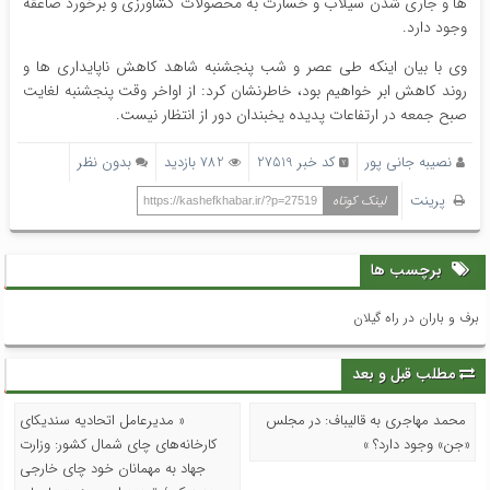
ها و جاری شدن سیلاب و خسارت به محصولات کشاورزی و برخورد صاعقه
وجود دارد.
وی با بیان اینکه طی عصر و شب پنجشنبه شاهد کاهش ناپایداری ها و
روند کاهش ابر خواهیم بود، خاطرنشان کرد: از اواخر وقت پنجشنبه لغایت
صبح جمعه در ارتفاعات پدیده یخبندان دور از انتظار نیست.
نصیبه جانی پور
کد خبر 27519
782 بازدید
بدون نظر
پرینت
لینک کوتاه
https://kashefkhabar.ir/?p=27519
برچسب ها
برف و باران در راه گیلان
مطلب قبل و بعد
محمد مهاجری به قالیباف: در مجلس
« مدیرعامل اتحادیه سندیکای
«جن» وجود دارد؟ »
کارخانه‌های چای شمال کشور: وزارت
جهاد به مهمانان خود چای خارجی