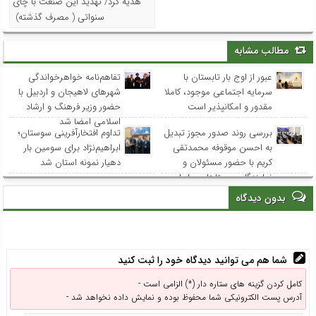
هدیه کرد/ تهدید این صنعت با چای
سنواتی ( مصرف گذشته)
مطالب مشابه
عبور از اوج بار تابستان با
تفاهم‌نامه خواهرخواندگی
سرمایه اجتماعی موجود، کاملا
شهرهای لاهیجان و اردبیل با
مقدور و امکانپذیر است
حضور وزیر فرهنگ و ارشاد
اسلامی امضا شد
بررسی روند صدور مجوز تبدیل
تداوم افتخارآفرینی سوستان؛
به احسن موقوفه محمدتقی
ابراهیم‌نژاد برای سومین بار
کریم با حضور مسئولان و
دهیار نمونه استان شد
نمایندگان روستاهای ساحلی
بدون دیدگاه
شما هم می توانید دیدگاه خود را ثبت کنید
کامل کردن گزینه های ستاره دار (*) الزامی است -
آدرس پست الکترونیکی شما محفوظ بوده و نمایش داده نخواهد شد -