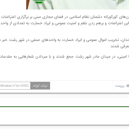
های کورکورانه دشمنان نظام اسلامی در فضای مجازی مبنی بر برگزاری اعتراضات غی
ین اعتراضات و برهم زدن نظم و امنیت عمومی و ایراد خسارت به تعدادی از واحد
عرض به شهروندان، تخریب اموال عمومی و ایراد خسارت به واحد‌های صنفی در شهر رشت خبر 
معرفی شدند.
انه مرگ مهسا امینی، در میدان مادر شهر رشت جمع شدند و با سردادن شعار‌هایی به مقدس
پرینت
لینک کوتاه
hefkhabar.ir/?p=19301