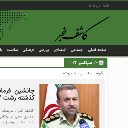
خانه
درباره ما
صفحه اصلی
اجتماعی
اقتصادی
ورزشی
فرهنگی
سلامت
یا
20 سپتامبر 2022
گروه :
اجتماعی
,
خبر ویژه
گذشته رشت / ا
کاشف خبر / سرهنگ حسی
مجازی مبنی بر برگزاری
اعتراضات و برهم زدن ن