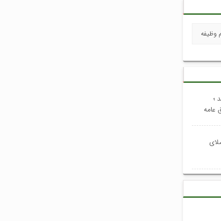
 وظیفه
 ؛
 عامه
صلای