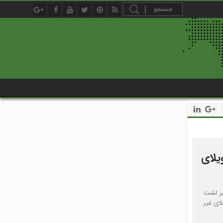
تخریب ۴ دستگاه ویلای
هر لشت
ه ویلای غیر