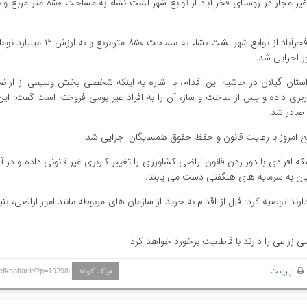
کاشف خبر / حکم تخریب چهار دستگاه ویلای غیر مجاز در روستای فخرآباد از توابع
ز اجرایی شد.
ستان گیلان در حاشیه این اقدام، با اشاره به اینکه شخصی بخش وسیعی از اراض
ربری داده و پس از ساخت و ساز، آن را به افراد غیر بومی فروخته است گفت: این
بح امروز با رعایت قانون و حفظ حقوق همسایگان اجرایی شد.
ه افرادی با دور زدن قانون اراضی کشاورزی را تغییر کاربری غیر قانونی داده و در
ومیان به سرمایه های هنگفتی دست می یابند.
ند توصیه کرد: قبل از اقدام به خرید از سازمان های مربوطه مانند امور اراضی، بن
 زراعی را دارند با قاطعیت برخورد خواهد کرد
پرینت
لینک کوتاه
hefkhabar.ir/?p=19298