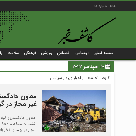
خانه
درباره ما
صفحه اصلی
اجتماعی
اقتصادی
ورزشی
فرهنگی
سلامت
یا
20 سپتامبر 2022
گروه :
اجتماعی
,
اخبار ویژه
,
سیاسی
غیر مجاز در گی
معاون دادگستری گیلان
مجاز در روستای فخرآباد ا