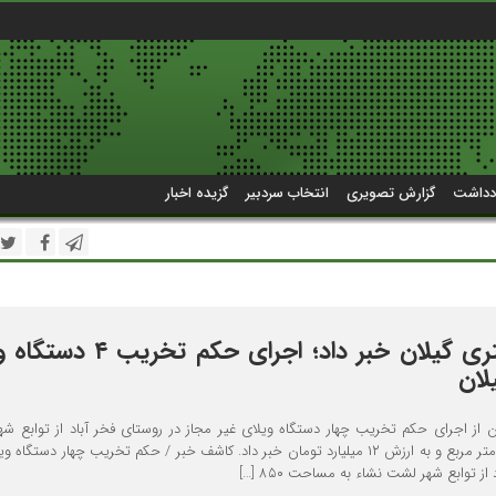
دداشت
گزارش تصویری
انتخاب سردبیر
گزیده اخبار
معاون دادگستری گیلان خبر داد؛ اجرای حکم 
لان
 از اجرای حکم تخریب چهار دستگاه ویلای غیر مجاز در روستای فخر آباد از توابع ش
نشاء به مساحت ۸۵۰ متر مربع و به ارزش ۱۲ میلیارد تومان خبر داد. کاشف خبر / حکم تخریب چهار دستگا
ز توابع شهر لشت نشاء به مساحت ۸۵۰ […]