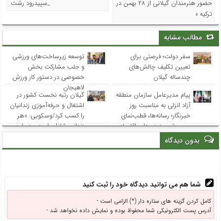
حضور هنرمندان گیلانی از ۲۸ بهمن در
_سپیدرود رشت
ترکیه »
مطالب مشابه
سفر دولت؛ فرصتی برای
توسعه زیرساخت‌های ورزشی
تعیین تکلیف چالش‌های
و جلب مشارکت بخش
چندساله گیلان
خصوصی در دستور کار ورزش
لاهیجان
پیام مدیرعامل سازمان منطقه
گیلان رتبه نخست کشور در
آزاد انزلی به مناسبت روز
اشتغال و حرفه‌آموزی زندانیان
خبرنگار؛ رسانه‌ها، قطب‌نمای
را کسب کرد/وسکویی: «هر
مسیر توسعه در هاب اقتصادی
زندانیِ شاغل، امیدی دوباره
شمال کشور
برای یک خانواده است
بدون دیدگاه
شما هم می توانید دیدگاه خود را ثبت کنید
کامل کردن گزینه های ستاره دار (*) الزامی است -
آدرس پست الکترونیکی شما محفوظ بوده و نمایش داده نخواهد شد -