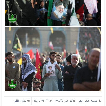
نصیبه جانی پور
کد خبر 40827
4423 بازدید
بدون نظر