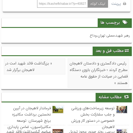
پرینت
لینک کوتاه
https://kashefkhabar.ir/?p=40827
برچسب ها
رهبر شهید،مصلی تهران،وداع
مطلب قبل و بعد
رئیس دادگستری و دادستان لاهیجان
« بزرگداشت قائد شهید امت در
مطرح کردند ؛ خبرنگاران بازوی دستگاه
لاهیجان برگزار شد
قضایی در صیانت از حقوق عامه
هستند »
مطالب مشابه
توسعه زیرساخت‌های ورزشی
فرماندار لاهیجان در آیین
و جلب مشارکت بخش
نخستین برداشت مکانیزه
خصوصی در دستور کار ورزش
برنج شهرستان: توسعه
لاهیجان
مکانیزاسیون، ضامن پایداری
بررسی روند صدور مجوز تبدیل
مراسم گرامیداشت قائد شهید