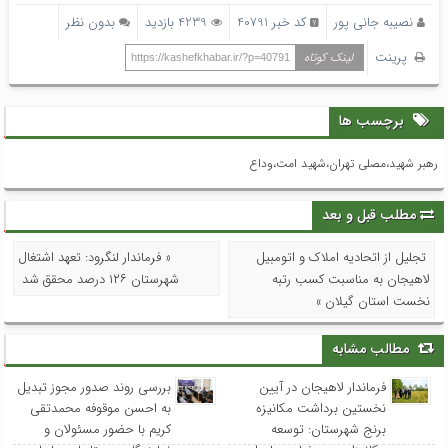
نصیبه جانی پور
کد خبر 40791
4239 بازدید
بدون نظر
پرینت
لینک کوتاه
https://kashefkhabar.ir/?p=40791
برچسب ها
رهبر شهید،مصلی تهران،شهید امت،وداع
مطلب قبل و بعد
تجلیل از اتحادیه املاک و اتومبیل
« فرماندار لنگرود: تعهد اشتغال
لاهیجان به مناسبت کسب رتبه
شهرستان ۱۲۶ درصد محقق شد
نخست استان گیلان »
مطالب مشابه
فرماندار لاهیجان در آیین
بررسی روند صدور مجوز تبدیل
نخستین برداشت مکانیزه
به احسن موقوفه محمدتقی
برنج شهرستان: توسعه
کریم با حضور مسئولان و