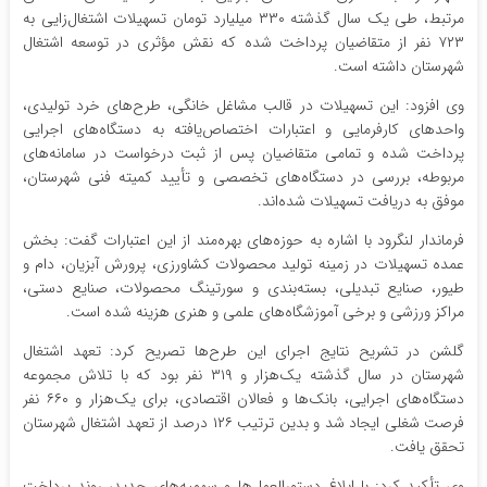
مرتبط، طی یک سال گذشته ۳۳۰ میلیارد تومان تسهیلات اشتغال‌زایی به
۷۲۳ نفر از متقاضیان پرداخت شده که نقش مؤثری در توسعه اشتغال
شهرستان داشته است.
وی افزود: این تسهیلات در قالب مشاغل خانگی، طرح‌های خرد تولیدی،
واحدهای کارفرمایی و اعتبارات اختصاص‌یافته به دستگاه‌های اجرایی
پرداخت شده و تمامی متقاضیان پس از ثبت درخواست در سامانه‌های
مربوطه، بررسی در دستگاه‌های تخصصی و تأیید کمیته فنی شهرستان،
موفق به دریافت تسهیلات شده‌اند.
فرماندار لنگرود با اشاره به حوزه‌های بهره‌مند از این اعتبارات گفت: بخش
عمده تسهیلات در زمینه تولید محصولات کشاورزی، پرورش آبزیان، دام و
طیور، صنایع تبدیلی، بسته‌بندی و سورتینگ محصولات، صنایع دستی،
مراکز ورزشی و برخی آموزشگاه‌های علمی و هنری هزینه شده است.
گلشن در تشریح نتایج اجرای این طرح‌ها تصریح کرد: تعهد اشتغال
شهرستان در سال گذشته یک‌هزار و ۳۱۹ نفر بود که با تلاش مجموعه
دستگاه‌های اجرایی، بانک‌ها و فعالان اقتصادی، برای یک‌هزار و ۶۶۰ نفر
فرصت شغلی ایجاد شد و بدین ترتیب ۱۲۶ درصد از تعهد اشتغال شهرستان
تحقق یافت.
وی تأکید کرد: با ابلاغ دستورالعمل‌ها و سهمیه‌های جدید، روند پرداخت