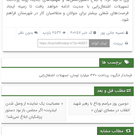
تسهیلات اشتغال‌زایی با جدیت ادامه خواهد یافت تا زمینه ایجاد
فرصت‌های شغلی بیشتر برای جوانان و متقاضیان کار در شهرستان فراهم
شود.
نصیبه جانی پور
کد خبر 40657
4532 بازدید
بدون نظر
پرینت
لینک کوتاه
https://kashefkhabar.ir/?p=40657
برچسب ها
فرماندار لنگرود، پرداخت ۳۳۰ میلیارد تومان، تسهیلات اشتغال‌زایی
مطلب قبل و بعد
دومین روز مراسم وداع با رهبر شهید
« عصبانیت یک نماینده از وصل شدن
انقلاب در مصلای تهران »
اینترنت؛ اگر مجلس باز بود دستور
پزشکیان ابلاغ نمی‌شد!
مطالب مشابه