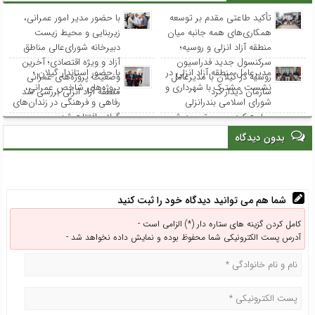
تأکید طاعتی مقدم بر توسعه
با حضور مدیر امور عمرانی،
همکاری‌های همه جانبه میان
زیربنایی و محیط زیست
منطقه آزاد انزلی و روسیه؛
دبیرخانه شورای‌عالی مناطق
سرکنسول جدید فدراسیون
آزاد و ویژه اقتصادی؛ آخرین
مدیرعامل منطقه آزاد انزلی در
با حضور استاندار گیلان ؛
روسیه در گیلان با مدیرعامل
وضعیت پروژه‌های عمرانی
نشست مشترک با شهرداری و
پروژه‌های شاخص عمرانی،
سازمان دیدار کرد
منطقه آزاد انزلی بررسی شد
شورای اسلامی بندرانزلی
رفاهی و فرهنگی در زندان‌های
مطرح کرد: مسیر توسعه شهر
گیلان افتتاح شد
انزلی از هم‌افزایی و مشارکت
بدون دیدگاه
همه نهادها می‌گذرد
شما هم می توانید دیدگاه خود را ثبت کنید
کامل کردن گزینه های ستاره دار (*) الزامی است -
آدرس پست الکترونیکی شما محفوظ بوده و نمایش داده نخواهد شد -