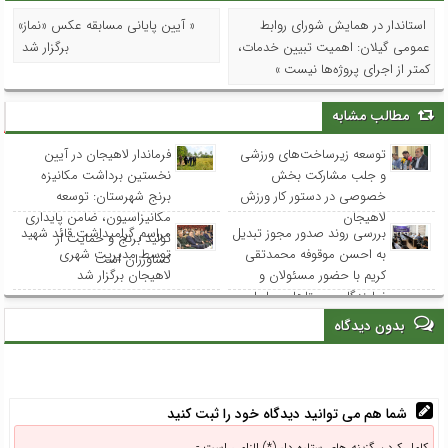
استاندار در همایش شورای روابط
« آیین پایانی مسابقه عکس «نماز»
عمومی‌ گیلان: اهمیت تبیین خدمات،
برگزار شد
کمتر از اجرای پروژه‌ها نیست »
مطالب مشابه
توسعه زیرساخت‌های ورزشی
فرماندار لاهیجان در آیین
و جلب مشارکت بخش
نخستین برداشت مکانیزه
خصوصی در دستور کار ورزش
برنج شهرستان: توسعه
لاهیجان
مکانیزاسیون، ضامن پایداری
بررسی روند صدور مجوز تبدیل
مراسم گرامیداشت قائد شهید
تولید برنج و حمایت از
به احسن موقوفه محمدتقی
توسط مدیریت شهری
کشاورزان است
کریم با حضور مسئولان و
لاهیجان برگزار شد
نمایندگان روستاهای ساحلی
بدون دیدگاه
شما هم می توانید دیدگاه خود را ثبت کنید
کامل کردن گزینه های ستاره دار (*) الزامی است -