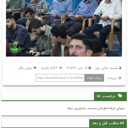
نصیبه جانی پور
کد خبر 40566
5512 بازدید
بدون نظر
پرینت
لینک کوتاه
https://kashefkhabar.ir/?p=40566
برچسب ها
نجوای عرفه،لاهیجان،مسجد جامع،روز عرفه
مطلب قبل و بعد