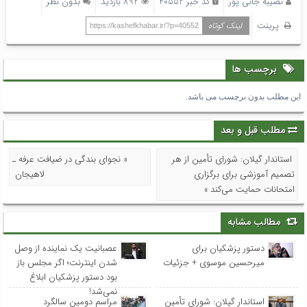
نصیبه جانی پور
کد خبر 40552
892 بازدید
بدون نظر
پرینت
لینک کوتاه
https://kashefkhabar.ir/?p=40552
برچسب ها
این مطلب بدون برچسب می باشد.
مطلب قبل و بعد
استاندار گیلان: شورای تأمین از هر
« نجوای بندگی در ضیافت عرفه ـ
تصمیم آموزشی برای برگزاری
لاهیجان
امتحانات حمایت می‌کند »
مطالب مشابه
دستور پزشکیان برای
عصبانیت یک نماینده از وصل
میرحسین موسوی + جزئیات
شدن اینترنت؛ اگر مجلس باز
بود دستور پزشکیان ابلاغ
نمی‌شد!
استاندار گیلان: شورای تأمین
مراسم دومین سالگرد