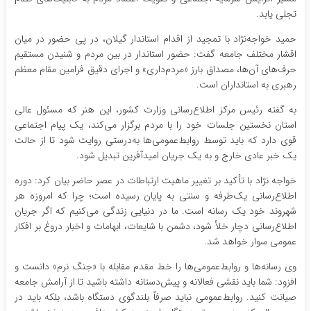
تجلی یابد.
حمید خواجه‌نژاد با تمجید از اقدام استاندار گیلان، در پی حضور در میان
اقشار مختلف جامعه گفت: حضور استاندار در بین مردم و شنیدن مستقیم
حرف‌های آن‌ها، مصداق بارز «مردم‌داری» و اجرای دقیق فرامین مقام معظم
رهبری به استانداران است.
به گفته رئیس مرکز اطلاع‌رسانی وزارت کشور، این هنر که مسئول عالی
استان نخستین جلسات خود را با مردم برگزار می‌کند، یک پیام اجتماعی
قوی دارد که باید توسط روابط‌عمومی‌ها به‌درستی روایت شود تا از حالت
یک خبر عادی خارج و به یک جریان امیدآفرین تبدیل شود.
‌خواجه نژاد با تأکید بر تغییر ماهیت ارتباطات در عصر حاضر بیان کرد: دوره
اطلاع‌رسانی یک‌طرفه و سنتی به پایان رسیده است؛ چرا که امروزه هر
شهروند خود یک رسانه است. ما در دنیایی زندگی می‌کنیم که اگر جریان
اطلاع‌رسانی دچار خلأ شود، دشمن با شایعات، ابهامات و اخبار دروغ بر افکار
عمومی سوار خواهد شد.
‌وی رسانه‌ها و روابط‌عمومی‌ها را خط مقدم مقابله با «جنگ نرم» دانست و
افزود: شما باید نقشی فعالانه و پیش‌دستانه داشته باشید تا از آرامش جامعه
صیانت کنید. روابط‌عمومی نباید صرفاً بلندگوی دستگاه باشد، بلکه باید در