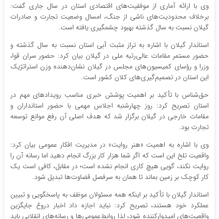
وی با ارائه آماری از موفقیت‌های اقتصادی استان در سال جاری گفت:
برخلاف محدودیت‌های ناشی از جنگ، امسال وضعیت تجارت و صادرات
گیلان نسبت به سال گذشته بهبود چشمگیری یافته است.
‌استاندار گیلان با اشاره به تراز مثبت آبی استان نسبت به سال گذشته و
حضور مستمر مقامات عالی‌رتبه ملی در گیلان بیان کرد: حضور سران قوا،
وزرا و رؤسای کمیسیون‌های مجلس در گیلان نشان‌دهنده وزن استراتژیک
این استان در تصمیم‌گیری‌های کلان کشور است.
‌حق‌شناس با تأکید بر اهمیت پوشش خبری مناسب رویدادهای مهم در
استان تصریح کرد: روز چهارشنبه اجلاس مهمی با حضور استانداران و
مقامات خارجی در گیلان برگزار شد که هدف اصلی آن رفع موانع توسعه
تجارت بود.
وی با اشاره به اهمیت «هنر روایت» در مدیریت افکار عمومی بیان کرد:
واقعیت تلخ این است که اگر شما هزار کار بزرگ انجام دهید اما رسانه آن را
روایت نکند، گویی هیچ کاری انجام نشده است؛ در مقابل، کافی است یک
کار کوچک بر زمین بماند تا همان به سرفصل قضاوت‌ها تبدیل شود.‌
استاندار گیلان با تأکید بر اینکه همه مسئولان موظف به پاسخگویی و تبیین
عملکرد خود هستند، تصریح کرد: نباید اجازه داد اخبار دروغ جایگزین
واقعیت‌های امیدوارکننده شود، لذا روابط‌عمومی‌ها و رسانه‌های انقلابی باید