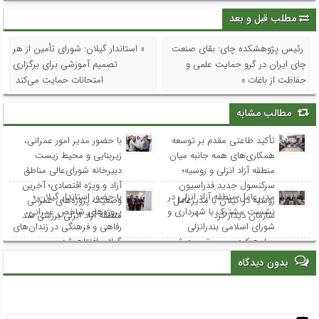
مطلب قبل و بعد
رئیس پژوهشکده چای: بقای صنعت
« استاندار گیلان: شورای تأمین از هر
چای ایران در گرو حمایت علمی و
تصمیم آموزشی برای برگزاری
حفاظت از باغات »
امتحانات حمایت می‌کند
مطالب مشابه
تأکید طاعتی مقدم بر توسعه
با حضور مدیر امور عمرانی،
همکاری‌های همه جانبه میان
زیربنایی و محیط زیست
منطقه آزاد انزلی و روسیه؛
دبیرخانه شورای‌عالی مناطق
سرکنسول جدید فدراسیون
آزاد و ویژه اقتصادی؛ آخرین
مدیرعامل منطقه آزاد انزلی در
با حضور استاندار گیلان ؛
روسیه در گیلان با مدیرعامل
وضعیت پروژه‌های عمرانی
نشست مشترک با شهرداری و
پروژه‌های شاخص عمرانی،
سازمان دیدار کرد
منطقه آزاد انزلی بررسی شد
شورای اسلامی بندرانزلی
رفاهی و فرهنگی در زندان‌های
مطرح کرد: مسیر توسعه شهر
گیلان افتتاح شد
انزلی از هم‌افزایی و مشارکت
بدون دیدگاه
همه نهادها می‌گذرد