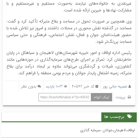
غیرنقدی به خانواده‌های نیازمند به‌صورت مستقیم و غیرمستقیم و با
مشارکت نهادها و خیرین ارائه شده است.
وی همچنین بر ضرورت تحول در مساجد و بقاع متبرکه تأکید کرد و گفت:
مساجد در گذشته نقش محوری در محلات داشتند و امروز نیز تلاش شده با
حضور هیئت‌امنای جوان و فعال، نقش اجتماعی، فرهنگی و حتی سیاسی
مساجد پررنگ‌تر شود.
رئیس اداره اوقاف و امور خیریه شهرستان‌های لاهیجان و سیاهکل در پایان
خاطرنشان کرد: تمرکز بر اجرای طرح‌های سرمایه‌گذاری در حوزه‌هایی مانند
کشاورزی، شیلات و گردشگری می‌تواند علاوه بر ایجاد درآمد برای بقاع
متبرکه، زمینه اشتغال پایدار جوانان و مردم بومی منطقه را فراهم کند.
نصیبه جانی پور
کد خبر 40542
1013 بازدید
بدون نظر
پرینت
لینک کوتاه
https://kashefkhabar.ir/?p=40542
برچسب ها
اوقاف،لاهیجان،جوانان ،سرمایه گذاری