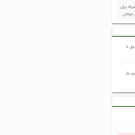
برکه برای
 جوانان
یل با
ن بار