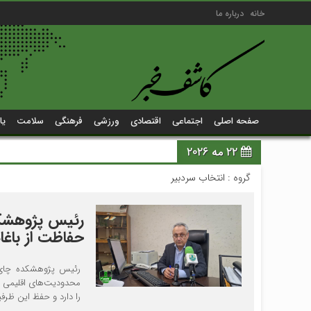
خانه
درباره ما
صفحه اصلی
اجتماعی
اقتصادی
ورزشی
فرهنگی
سلامت
یا
22 مه 2026
گروه :
انتخاب سردبیر
رئیس پژوهشکد
حفاظت از باغا
رئیس پژوهشکده چای ک
را دارد و حفظ این ظرف