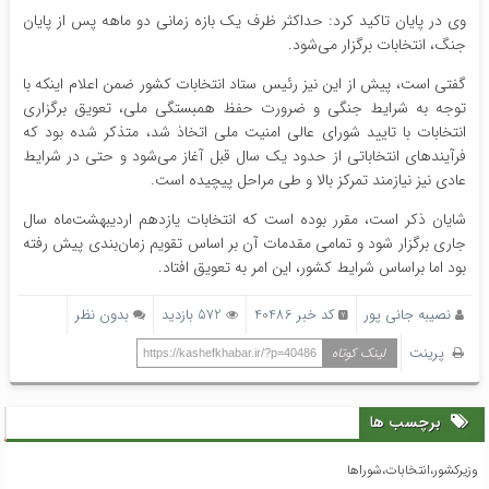
وی در پایان تاکید کرد: حداکثر ظرف یک بازه زمانی دو ماهه پس از پایان
جنگ، انتخابات برگزار می‌شود.
گفتی است، پیش از این نیز رئیس ستاد انتخابات کشور ضمن اعلام اینکه با
توجه به شرایط جنگی و ضرورت حفظ همبستگی ملی، تعویق برگزاری
انتخابات با تایید شورای عالی امنیت ملی اتخاذ شد، متذکر شده بود که
فرآیندهای انتخاباتی از حدود یک سال قبل آغاز می‌شود و حتی در شرایط
عادی نیز نیازمند تمرکز بالا و طی مراحل پیچیده است.
شایان ذکر است، مقرر بوده است که انتخابات یازدهم اردیبهشت‌ماه سال
جاری برگزار شود و تمامی مقدمات آن بر اساس تقویم زمان‌بندی پیش رفته
بود اما براساس شرایط کشور، این امر به تعویق افتاد.
نصیبه جانی پور
کد خبر 40486
572 بازدید
بدون نظر
پرینت
لینک کوتاه
https://kashefkhabar.ir/?p=40486
برچسب ها
وزیرکشور،انتخابات،شوراها