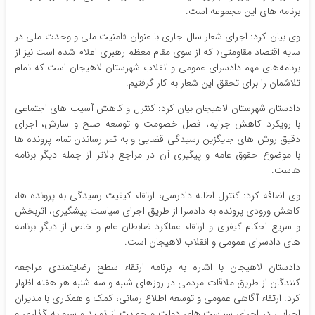
برنامه های این مجموعه است.
وی بیان کرد: اجرای شعار سال جاری با عنوان «امنیت ملی و وحدت ملی در
سایه اقتصاد مقاومتی» که‌ از سوی مقام معظم رهبری اعلام شده است نیز از
برنامه‌های مهم دادسرای عمومی و انقلاب شهرستان لاهیجان است که تمام
تلاشمان را برای تحقق این شعار به کار گرفتیم.
دادستان شهرستان لاهیجان بیان کرد: کنترل و کاهش آسیب های اجتماعی
با رویکرد کاهش جرایم، فصل خصومت و توسعه صلح و سازش، اجرای
دقیق روش های جایگزین رسیدگی قضایی و به ثمر رساندن تمام پرونده ها
با موضوع حقوق عامه و پیگیری آن در مراجع بالاتر از جمله دیگر برنامه
هاست.
وی اضافه کرد: کنترل اطاله دادرسی، ارتقاء کیفیت رسیدگی به پرونده ها،
کاهش ورودی پرونده به دادسرا از طریق اجرای سیاست پیشگیری، اثربخش
و سریع احکام کیفری و ارتقاء عملکرد ضابطان عام و خاص از دیگر برنامه
های دادسرای عمومی و انقلاب لاهیجان است.
دادستان لاهیجان با اشاره به برنامه ارتقاء سطح رضایتمندی مراجعه
کنندگان از طریق ملاقات مردمی در روزهای شنبه و سه شنبه هر هفته اظهار
کرد: ارتقاء آگاهی عمومی و توسعه اطلاع رسانی، کمک و همکاری با مدیران
اجرایی در اجرای سیاست های دولت و حمایت از تولید و سرمایه گذاری و