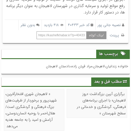
رفع موانع تولید و سرمایه گذاری در شهرستان لاهیجان به عنوان دیگر برنامه
ها، در دستور کار قرار دارد.
نصیبه جانی پور
کد خبر 40433
418 بازدید
بدون نظر
پرینت
لینک کوتاه
https://kashefkhabar.ir/?p=40433
برچسب ها
خانواده زندانیان،لاهیجان،مراد قریان زاده‌،دادستان لاهیجان
مطلب قبل و بعد
برگزاری آیین بزرگداشت «روز
« لاهیجان شهری افتخارآفرین،
لاهیجان» با اجرای برنامه‌های
شهیدپرور و برخوردار از ظرفیت‌های
فرهنگی، گردشگری و خدماتی در
بزرگ فرهنگی و گردشگری است/
سطح شهرستان »
هلال‌احمر با روحیه انسان‌دوستی،
آرامش و امید را به جامعه هدیه
می‌دهد