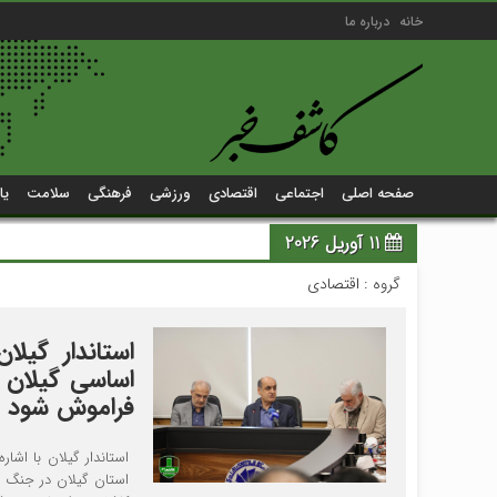
خانه
درباره ما
صفحه اصلی
اجتماعی
اقتصادی
ورزشی
فرهنگی
سلامت
یا
11 آوریل 2026
گروه :
اقتصادی
استاندار گی
اساسی گیلان د
فراموش شود
استاندار گیلان با اشا
استان گیلان در جنگ وا