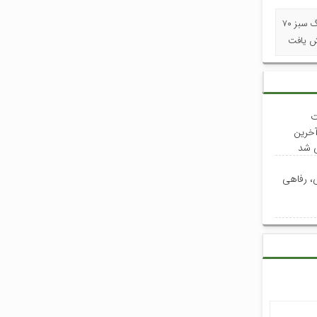
« استاندار گیلان در آیین برداشت چای بهاره: نرخ خرید تضمینی برگ سبز ۷۰
ش یافت
ت
آخرین
ی شد
ی، رفاهی