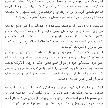
اعتراضات دی زمینه را برای حمله خارجی مساعد کرده است، در حین
مذاکرات نسبت به ادامه فریب کاری های گذشته برای بار دوم اقدام به
تهاجم نظامی کرده و این بار رهبری و فرماندهان ارشد کشور را به شهادت
رسانده و به خیال خود نقشه شوم اشغال و تجزیه کشور را کلید زدند.
متاسفانه و به دلایلی که توصیف شد، عده ای عصبانی و از سر خشمِ حوادث
دی و بی تجربه از عواقب اشغال نیروی خارجی که می تواند تمامیت ارضی
کشور را خدشه‌دار کند و به خطر بیاندازد، از حمله دشمن اظهار شادمانی
کرده و بدون توجه به عواقب این اقدام گستاخانه تا بدانجا پیش رفتند که بر
طبل پیروزی دشمن هم کوبیدند!
اما این بار هم مجددا” غیور مردان نیروهای مسلح در میدان نبرد و مردمان
سلحشور کشورمان در جای جای ایران عزیز به صحنه آمدند و علیرغم اینکه
هنوز مزد ایستادگی خود در دوران قبلی یعنی جنگ ۱۲ روزه را نگرفته بودند،
مجددا” به محض هجوم دشمنان به کشور با موقعیت شناسی و با حضور
گسترده و ارائه نمایش قهرمانانه نسبت به حمایت از کشور و آب و خاکِ
مادرمان ایران عزیز حماسه آفریدند.
اینک در حالیکه این نبرد نابرابر با ایستادگی تمام ادامه دارد، با امید به
پیروزی در این جنگ تمام عیار و نابرابر، آرزوی فراهم کردن خواسته های به
حق مردم با انجام اصلاحات بنیادین عملی بیش از پیش مورد انتظار آحاد
جامعه در فردای پیروزی است. امید است این بار مردم فراموش نشوند.