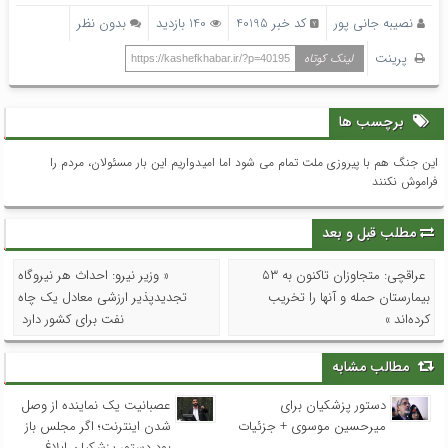
نصیبه جانی پور
کد خبر 40195
140 بازدید
بدون نظر
پرینت
لینک کوتاه
https://kashefkhabar.ir/?p=40195
برچسب ها
این جنگ هم با پیروزی ملت تمام می شود اما امیدواریم این بار مسئولان، مردم را
فراموش نکنند
مطلب قبل و بعد
عراقچی: متجاوزان تاکنون به ۵۳
« وزیر نیرو: احداث هر نیروگاه
بیمارستان حمله و آنها را تخریب
تجدیدپذیر ارزشی معادل یک چاه
کرده‌اند »
نفت برای کشور دارد
مطالب مشابه
دستور پزشکیان برای
عصبانیت یک نماینده از وصل
میرحسین موسوی + جزئیات
شدن اینترنت؛ اگر مجلس باز
بود دستور پزشکیان ابلاغ