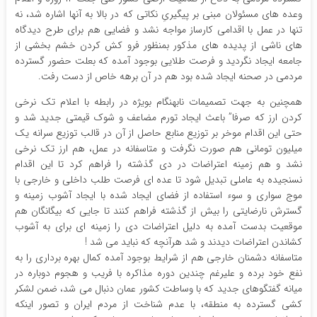
وعده های مسئولان مبنی بر پیگیریِ نکاتی که در بالا به آنها اشاره شد، نه
تنها در عمل با اقدامی کارساز مواجه نشد و فضایی هم برای طرح دیدگاه
های ناشی از پدیده های مذکور بمنظور فرو کش کردن خشم بخشی از
جامعه ایجاد نگردید و فرصت طلایی بوجود آمده که بعلت حضور گسترده
مردمی در صحنه ایجاد شده بود هم در آن برهه خاص از دست رفت.
همچنین به جهت تصمیمات نابهنگام بویژه در رابطه با اعلام تک نرخی
کردن ارز که صرفا” باعث ایجاد تورم مضاعف و شوک قیمتی جدید شد و
حتی این اقدام موخر بر توزیع منابع حاصل از آن در قالب توزیع سرانه یک
میلیون تومانی هم صورت نگرفت و متاسفانه در عمل، هم ارز تک نرخی
نشد و هم زمینه اعتراضات در دی گذشته را فراهم کرد تا این اقدام
نسنجیده به عاملی تبدیل شود تا عده ای فرصت طلب داخلی و خارجی با
موج سواری و سوء استفاده از فضای ایجاد شده با ایجاد آشوب زمینه و
گسترش نارضایتی را بیش از گذشته فراهم کنند تا جایی که بیگانگان هم
موقعیت بدست آمده به دلیل اعتراضات دی را زمینه ای برای به آشوب
کشاندن اعتراضات دیدند و شد هرآنچه که نباید می شد !
متاسفانه دشمنان خارجی هم از شرایط بوجود آمده کمال بهره برداری را به
نفع خود برده و علیرغم چندین دوره مذاکره با فریب و هجوم دوباره در
میانه گفتگوهای جدید که با وساطت کشور عمان دنبال می شد، ضمن لشکر
کشی گسترده به منطقه، با عدم شناخت از مردم ایران و تصور اینکه