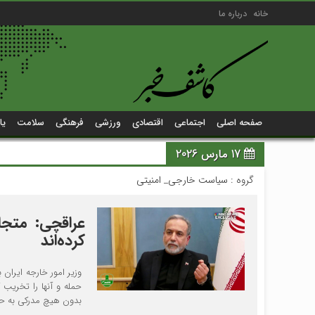
خانه
درباره ما
صفحه اصلی
اجتماعی
اقتصادی
ورزشی
فرهنگی
سلامت
یا
17 مارس 2026
گروه :
سیاست خارجی_ امنیتی
کرده‌اند
حمله و آنها را تخریب 
بدون هیچ مدرکی به حمل