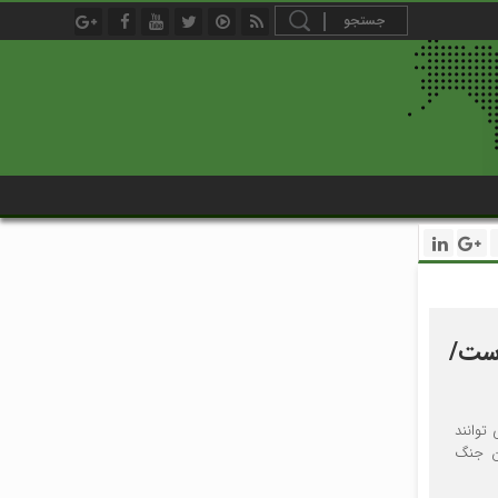
است/
توانند
ان جنگ