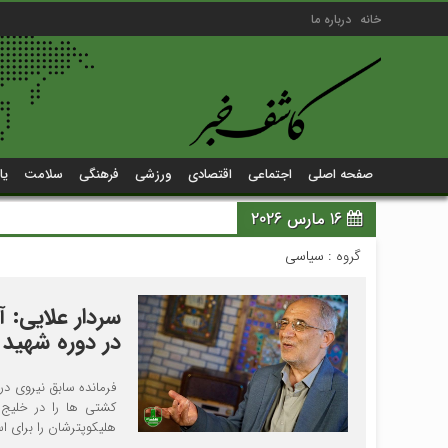
خانه
درباره ما
صفحه اصلی
اجتماعی
اقتصادی
ورزشی
فرهنگی
سلامت
یا
16 مارس 2026
گروه :
سیاسی
سردار علایی: 
در دوره شهید 
فرمانده سابق نیروی در
کشتی ها را در خلیج 
هلیکوپترشان را برای اس