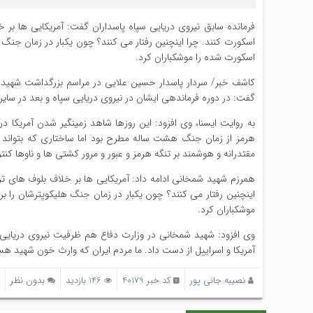
فرمانده سابق نیروی دریایی سپاه پاسداران گفت: آمریکایی ها بر 
اسکورت کنند. چرا اینچنین رفتار می کنند؟ چون یکبار در زمان جنگ هل
اسکورت شده را موشکباران کرد.
کاشف خبر/ سردار پاسدار حسین علایی در مراسم بزرگداشت شهید د
گفت: در دوره فرماندهی ایشان در نیروی دریایی سپاه و بعد در سای
به روایت ایسنا، وی افزود: این روزها شاهد زمینگیر شدن آمریکا د
هرمز از زمان جنگ هشت ساله مطرح بود اما ساختاری که بتواند این
مقتدرانه و هوشمند بر تنگه هرمز و عبور و مرور کشتی ها و ناوها کنت
همرزم شهید شمخانی ادامه داد: آمریکایی ها بر خلاف بلوف های تر
اینچنین رفتار می کنند؟ چون یکبار در زمان جنگ هلیکوپترشان را برا
موشکباران کرد.
وی افزود: شهید شمخانی در وزارت دفاع هم ظرفیت نیروی دریایی ای
آمریکا و اسراییل از دست داد. ما مردم ایران که وارث خون شهید هس
نصیبه جانی پور
کد خبر 40179
146 بازدید
بدون نظر