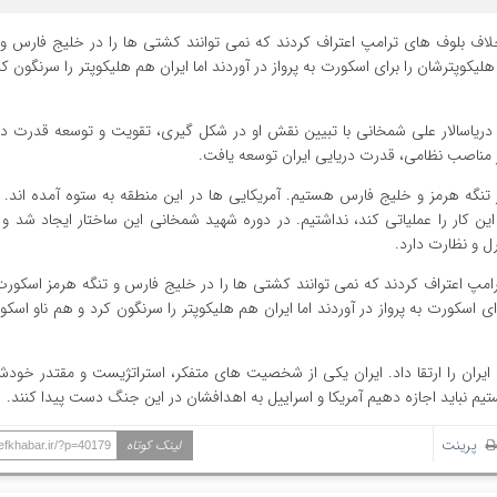
خلاف بلوف های ترامپ اعتراف کردند که نمی توانند کشتی ها را در خلیج فارس و 
یکوپترشان را برای اسکورت به پرواز در آوردند اما ایران هم هلیکوپتر را سرنگون کر
ریاسالار علی شمخانی با تبیین نقش او در شکل گیری، تقویت و توسعه قدرت دری
ر مناصب نظامی، قدرت دریایی ایران توسعه یافت.
ر تنگه هرمز و خلیج فارس هستیم. آمریکایی ها در این منطقه به ستوه آمده اند. 
 کار را عملیاتی کند، نداشتیم. در دوره شهید شمخانی این ساختار ایجاد شد و ام
رل و نظارت دارد.
امپ اعتراف کردند که نمی توانند کشتی ها را در خلیج فارس و تنگه هرمز اسکورت 
ی اسکورت به پرواز در آوردند اما ایران هم هلیکوپتر را سرنگون کرد و هم ناو اسک
ران را ارتقا داد. ایران یکی از شخصیت های متفکر، استراتژیست و مقتدر خودش ر
تیم نباید اجازه دهیم آمریکا و اسراییل به اهدافشان در این جنگ دست پیدا کنند.
پرینت
لینک کوتاه
hefkhabar.ir/?p=40179