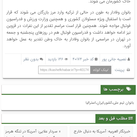
خاک کشورمان می شوند.
بانوان وفادار به طون در حالی از ترکیه وارد مرز بازرگان می شوند که قرار
است با استقبال ویژه مسئولان کشوری و همچنین وزارت ورزش و فدراسیون
فوتبال مواجه شوند. همچنین قرار است مراسم تقدیر از این نفرات در قزوین
نیز ادامه خواهد داشت و فدراسیون فوتبال هم در روزهای پنجشنبه و جمعه
در تهران در مراسمی از بانوان وفادار به خاک وطن تقدیر به عمل خواهد
آورد.
نصیبه جانی پور
کد خبر 40174
146 بازدید
بدون نظر
پرینت
لینک کوتاه
https://kashefkhabar.ir/?p=40174
برچسب ها
بانوان تیم ملی،کشور،ایران،استرالیا
مطلب قبل و بعد
خبرنگار العربیه: آمریکا به دنبال خارج
« سردار علایی: آمریکا در تنگه هرمز