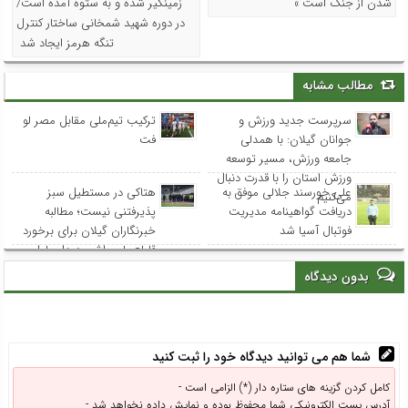
شدن از جنگ است »
زمینگیر شده و به ستوه آمده است/
در دوره شهید شمخانی ساختار کنترل
تنگه هرمز ایجاد شد
مطالب مشابه
سرپرست جدید ورزش و
ترکیب تیم‌ملی مقابل مصر لو
جوانان گیلان: با همدلی
فت
جامعه ورزش، مسیر توسعه
ورزش استان را با قدرت دنبال
علی خورسند جلالی موفق به
هتاکی در مستطیل سبز
می‌کنیم
دریافت گواهینامه مدیریت
پذیرفتنی نیست؛ مطالبه
فوتبال آسیا شد
خبرنگاران گیلان برای برخورد
قاطع با حواشی دیدار ملوان و
تراکتور
بدون دیدگاه
شما هم می توانید دیدگاه خود را ثبت کنید
کامل کردن گزینه های ستاره دار (*) الزامی است -
آدرس پست الکترونیکی شما محفوظ بوده و نمایش داده نخواهد شد -