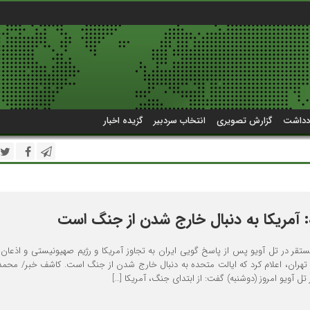
دداشت
گزارش تصویری
انتخاب سردبیر
گزیده اخبار
یه: آمریکا به دنبال خارج شدن از جنگ است
مستقر در تل آویو پس از پاسخ گویی ایران به تجاوز آمریکا و رژیم صهیونیستی و اذعان ن
ا تهران، اعلام کرد که ایالت متحده به دنبال خارج شدن از جنگ است. کاشف خبر/ محمد 
 تل آویو امروز (دوشنبه) گفت: از ابتدای جنگ، آمریکا […]