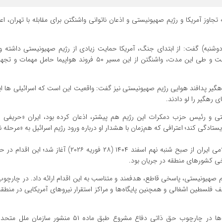
جاوز آمریکا و رژیم صهیونیستی و اذعان ناتوانی واشنگتن برای مقابله با تهران، اع
 (دوشنبه) گفت: از ابتدای جنگ، آمریکا حمایت زیادی از رژیم صهیونیستی داشته 
پیوسته یک پل هوایی میان آمریکا و رژیم اسرائیل وجود داشته است و طی این مدت، واشنگتن از این مسیر ۵۰ فروند ه
گیر پدافند هوایی رژیم صهیونیستی نیز گفت: واقعیت این است که اسرائیلی ها این
ی رهگیر را لو دادند.
تی و رئیس حزب دمکرات این رژیم هم پیشتر، اذعان کرده بود، ایران «حریف
ادگی کند؛ اعترافی که هم‌زمان با هشدار او درباره ورود رژیم اسرائیل به «مرحله ن
تجاوز نظامی مشترک آمریکا و رژیم صهیونیستی علیه جمهوری اسلامی ایران از صبح شنبه نهم اسفند ۱۴۰۴ (۲۸ ف
رخی کشورهای منطقه در جریان بود.
م صهیونیستی، پاسخی قاطع، هدفمند و متناسب به این اقدام ارائه داد. در چارچوب
لسطین اشغالی و همچنین پایگاه‌ها و مراکز استقرار نیروهای آمریکایی در منطقه
مقامات رسمی جمهوری اسلامی ایران تاکید کرده اند این عملیات‌ها در چارچوب حق ذاتی دفاع مشروع طبق 