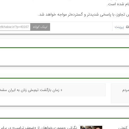
نجام شده است.
 تجاوز، با پاسخی شدیدتر و گسترده‌تر مواجه خواهد شد.
پرینت
لینک کوتاه
hefkhabar.ir/?p=40167
مردم
« زمان بازگشت تیم‌ملی زنان به ایران م
کنونی
نگرانی جمهوری‌خواهان از «ضعف ترامپ» در برابر ا