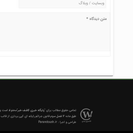
تمامی حقوق مطالب برای
"پایگاه خبری کاشف خبر"
محفوظ است و ه
طبق ماده 12 فصل سوم قانون جرائم رایانه ای کپی برداری از قالب و محتوا پیگرد قانونی خواهد داشت.
طراحی و اجرا :
Parandoush.ir