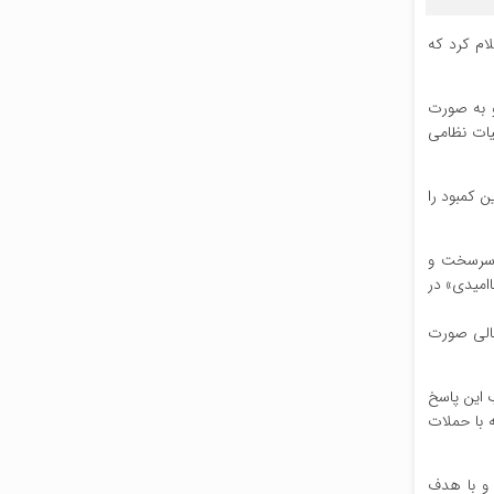
لام کرد که
و به صورت
واپیما حامل مهمات و تجهیات نظامی
 کمبود را
ی سرسخت و
اامیدی» در
وریه ۲۰۲۶) آغاز شد؛ این اقدام در حالی صورت
 این پاسخ
 با حملات
ماده ۵۱ منشور سازمان ملل متحد و با هدف