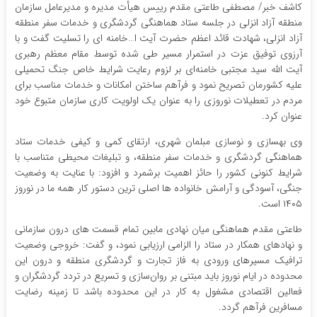
کاشف خبر/ مصطفی طاعتی مقدم رییس هیأت مدیره و مدیرعامل سازمان
منطقه آزاد انزلی در جلسه ستاد هماهنگی گردشگری و خدمات سفر منطقه
آزاد انزلی، شهادت قائد اعظم حضرت آیت ا…خامنه ای را تسلیت گفت و با
آرزوی توفیق عزت در استمرار مسیر طی شده توسط مقام معظم رهبری
آیت الله سید مجتبی خامنه‌ای بر لزوم رعایت شرایط خاص جنگ تحمیلی
علیه کشورمان تصریح نمود و فرآهم ساختن امکانات و خدمات مناسب برای
مردم در تعطیلات نوروزی را به عنوان یک اولویت کاری سازمان متبوع خود
عنوان کرد.
وی بهسازی و نوسازی مبلمان شهری، ارتقای کمی و کیفی خدمات ستاد
هماهنگی گردشگری و خدمات سفر منطقه، و تبلیغات محیطی متناسب با
شرایط کنونی کشور را حائز اهمیت برشمرد و افزود: با عنایت به وضعیت
جنگی، آسودگی و آرامش خانواده ها اصلی ترین دستور کار همه ما در نوروز
۱۴۰۵ است.
طاعتی مقدم هماهنگی میان نهادی مابین تمام قسمت های درون سازمانی
و نهادهای همکار در ستاد را الزامی ارزیابی نمود، و گفت: خروجی وضعیت
ترافیک مسیرهای ورودی به فاز تجارت و گردشگری منطقه و درون این
محدوده در ایام نوروز باید مبتنی بر روان‌سازی و تسریع در تردد گردشگران و
فعالین اقتصادی مشغول به کار در این محدوده باشد تا زمینه رضایت
مسافرین فرآهم گردد.