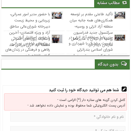
مطالب مشابه
تأکید طاعتی مقدم بر توسعه
با حضور مدیر امور عمرانی،
همکاری‌های همه جانبه میان
زیربنایی و محیط زیست
منطقه آزاد انزلی و روسیه؛
دبیرخانه شورای‌عالی مناطق
سرکنسول جدید فدراسیون
آزاد و ویژه اقتصادی؛ آخرین
مدیرعامل منطقه آزاد انزلی در
با حضور استاندار گیلان ؛
روسیه در گیلان با مدیرعامل
وضعیت پروژه‌های عمرانی
نشست مشترک با شهرداری و
پروژه‌های شاخص عمرانی،
سازمان دیدار کرد
منطقه آزاد انزلی بررسی شد
شورای اسلامی بندرانزلی
رفاهی و فرهنگی در زندان‌های
مطرح کرد: مسیر توسعه شهر
گیلان افتتاح شد
انزلی از هم‌افزایی و مشارکت
بدون دیدگاه
همه نهادها می‌گذرد
شما هم می توانید دیدگاه خود را ثبت کنید
کامل کردن گزینه های ستاره دار (*) الزامی است -
آدرس پست الکترونیکی شما محفوظ بوده و نمایش داده نخواهد شد -