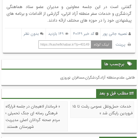
گفتنی است در این جلسه معاونین و مدیران عضو ستاد هماهنگی
گردشگری و خدمات سفر منطقه آزاد انزلی، گزارشی از اقدامات و برنامه های
پیشنهادی خود را در حوزه های مختلف ارائه دادند.
نصیبه جانی پور
کد خبر 40149
149 بازدید
بدون نظر
پرینت
لینک کوتاه
https://kashefkhabar.ir/?p=40149
برچسب ها
طاعتی مقدم،منطقه آزاد،گردشگران،مسافران نوروزی
مطلب قبل و بعد
خدمات حمل‌ونقل عمومی رشت تا ۱۵
« فرماندار لاهیجان در جلسه قرارگاه
فروردین رایگان شد »
فرهنگی رسانه ای جنگ تحمیلی ؛
مردم صحنه گردانان اصلی مدیریت
شهرستان هستند