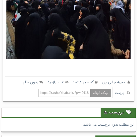
نصیبه جانی پور
کد خبر 40118
696 بازدید
بدون نظر
پرینت
لینک کوتاه
https://kashefkhabar.ir/?p=40118
برچسب ها
این مطلب بدون برچسب می باشد.