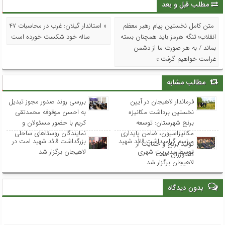
مطلب قبل و بعد
متن کامل نخستین پیام رهبر معظم
« استاندار گیلان: غرب در محاسبات ۴۷
انقلاب؛ تنگه هرمز باید همچنان بسته
ساله خود شکست خورده است
بماند / به هر صورت ما از دشمن
غرامت خواهیم گرفت »
مطالب مشابه
فرماندار لاهیجان در آیین
بررسی روند صدور مجوز تبدیل
نخستین برداشت مکانیزه
به احسن موقوفه محمدتقی
برنج شهرستان: توسعه
کریم با حضور مسئولان و
مکانیزاسیون، ضامن پایداری
نمایندگان روستاهای ساحلی
مراسم گرامیداشت قائد شهید
بزرگداشت قائد شهید امت در
تولید برنج و حمایت از
توسط مدیریت شهری
لاهیجان برگزار شد
کشاورزان است
لاهیجان برگزار شد
بدون دیدگاه