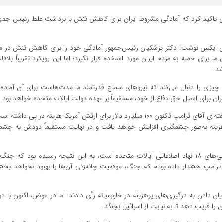
ی تاکید کرد که آمادگی مشروط ایران برای کاهش تنش با برداشت غلط رئیس جمهور 
 ایکس نوشت: دکتر پزشکیان رئیس‌جمهور آمادگی خود را برای کاهش تنش در من
ای حمله به مردم ایران مورد استفاده قرار نگیرد؛ اما این رویکرد تقریباً بلافاص
شد.
 چیزی را دنبال می‌کند که نیروهای مسلح قدرتمند ما مدت‌هاست برای آن آماده ش
 برای اعمال حق دفاع از خود، مستقیماً بر عهده دولت ایالات متحده خواهد بود.
وزیر امور خارجه جمهوری اسلامی ایران ادامه داد: ماجراجویی یک‌هفته‌ای آقای ترامپ تاکنون ۱۰۰ میلیارد دلار برای ارتش آمریکا هزینه 
ین هزینه به‌طور چشمگیری افزایش خواهد یافت و در نهایت مستقیماً دودش به چشم
عراقچی افزود: شورای اطلاعات ملی دولت ترامپ، که برآیند ارزیابی‌های ۱۸ نهاد اطلاعاتی ایالات متحده است، به این نتیجه رسیده بود
مپ هشدار داده بودم که جنگ، موقعیت چانه‌زنی آن‌ها را بهبود نخواهد بخشید
یان دادن به درگیری‌های پرهزینه در خاورمیانه رأی دادند. اما در عوض، اکنون با دول
را فریب دهد تا به نیابت از اسرائیل بجنگد.