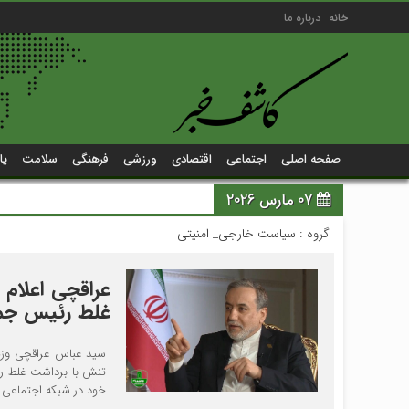
خانه
درباره ما
صفحه اصلی
اجتماعی
اقتصادی
ورزشی
فرهنگی
سلامت
یا
07 مارس 2026
گروه :
سیاست خارجی_ امنیتی
عراقچی اعلام
غلط رئیس جمهو
سید عباس عراقچی وزیر
تنش با برداشت غلط رئ
خود در شبکه اجتماعی 