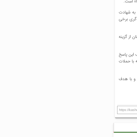
ا» است.
 به شهادت
یانجی‌گری برخی
ن از گزینه
 این پاسخ
 با حملات
ماده ۵۱ منشور سازمان ملل متحد و با هدف
https://kas