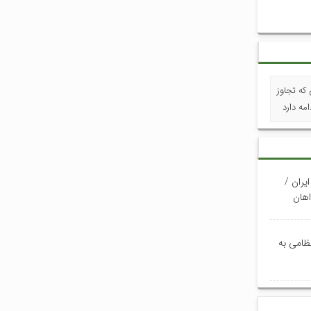
که تجاوز
مه دارد
یران /
وری خواهان
نظامی به