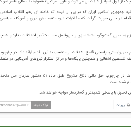
 «اول اسرائیل‌ها» دنبال می‌شود؛ و «اول اسرائیل» همواره به معنای «آخر آمریک
لیه جمهوری اسلامی ایران که در پی آن آیت الله خامنه ای رهبر انقلاب اسلامی
۹ اسفند ۱۴۰۴ (۲۸ فوریه ۲۰۲۶) آغاز شد؛ این اقدام در حالی صورت گرفت که مذاکرات غیرمستقیم میان ایران و آمریکا با م
ازم به اصول گفت‌وگو، اعتمادسازی و حل‌وفصل مسالمت‌آمیز اختلافات ندارد و همچنا
م صهیونیستی، پاسخی قاطع، هدفمند و متناسب به این اقدام ارائه داد. در چارچوب
لسطین اشغالی و همچنین پایگاه‌ها و مراکز استقرار نیروهای آمریکایی در منطقه
مقامات رسمی جمهوری اسلامی ایران تأکید کرده اند این عملیات‌ها در چارچوب حق ذاتی دفاع مشروع طبق 
نجام شده است.
 تجاوز، با پاسخی شدیدتر و گسترده‌تر مواجه خواهد شد.
پرینت
لینک کوتاه
hefkhabar.ir/?p=40093