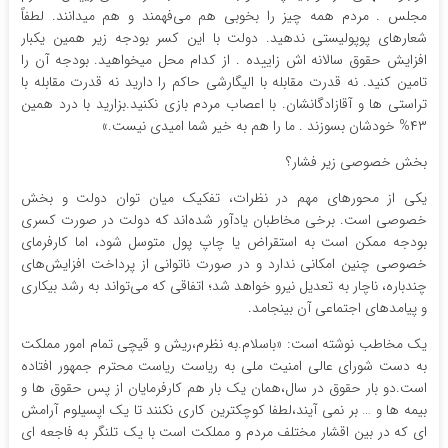
مجلس . مردم همه چیز را بخوبی هم می‌فهمند و هم میدانند. لطفاً
شعارهای پوپولیستی ندهید. دولت با این کسر بودجه زیر همین یکبار
افزایش حقوق سالانه اش زاییده . از کدام محل میخواهید. بودجه آن را
تامین کنید. نه قدرت مقابله با الیگارشی حاکم را دارید نه قدرت مقابله با
تراستی ها و آقازادگانشان. با اعصاب مردم بازی نکنید.بزارید با درد همین
۴۳% خودشان بسوزند . ما را هم به خیر شما امیدی نیست.»
بخش خصوصی زیر فشار؟
یکی از محورهای مهم در نظرات، تفکیک میان توان دولت و بخش
خصوصی است. برخی مخاطبان یادآور شده‌اند که دولت در صورت کسری
بودجه ممکن است به استقراض یا چاپ پول متوسل شود، اما کارفرمای
خصوصی چنین امکانی ندارد و در صورت ناتوانی از پرداخت افزایش‌های
چندباره، ناچار به تعدیل نیرو خواهد شد؛ اتفاقی که می‌تواند به رشد بیکاری
و پیامدهای اجتماعی آن بینجامد.
یک مخاطب نوشته است: «باسلام.به نظرم،ریش و قیچی تمام امور مملکت
به دست شورای عالی امنیت ملی به ریاست ریاست محترم جمهور افتاده
است.دو بار حقوق در سال،همان یک بار هم کارفرمایان از پس حقوق ها و
بیمه ها و … بر نمی آیند،لطفا کوچکترین کاری نکنند تا یک اپسیلوم آرامش
ای که در بین اقشار مختلف مردم و مملکت است با یک تلنگر به فاجعه ای