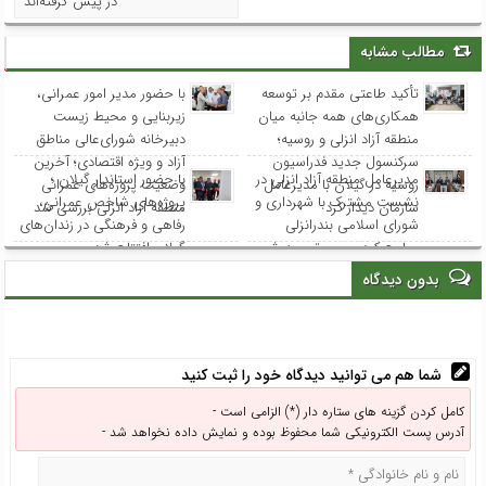
در پیش گرفته‌اند
مطالب مشابه
تأکید طاعتی مقدم بر توسعه
با حضور مدیر امور عمرانی،
همکاری‌های همه جانبه میان
زیربنایی و محیط زیست
منطقه آزاد انزلی و روسیه؛
دبیرخانه شورای‌عالی مناطق
سرکنسول جدید فدراسیون
آزاد و ویژه اقتصادی؛ آخرین
مدیرعامل منطقه آزاد انزلی در
با حضور استاندار گیلان ؛
روسیه در گیلان با مدیرعامل
وضعیت پروژه‌های عمرانی
نشست مشترک با شهرداری و
پروژه‌های شاخص عمرانی،
سازمان دیدار کرد
منطقه آزاد انزلی بررسی شد
شورای اسلامی بندرانزلی
رفاهی و فرهنگی در زندان‌های
مطرح کرد: مسیر توسعه شهر
گیلان افتتاح شد
انزلی از هم‌افزایی و مشارکت
بدون دیدگاه
همه نهادها می‌گذرد
شما هم می توانید دیدگاه خود را ثبت کنید
کامل کردن گزینه های ستاره دار (*) الزامی است -
آدرس پست الکترونیکی شما محفوظ بوده و نمایش داده نخواهد شد -