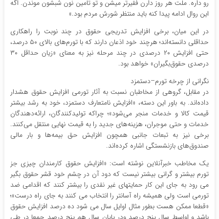
رو داره. ملت هر روز دارن فقیرتر میشن و تو تامین نون شبشون موندن. اگه
این روال ادامه پیدا کنه باید منتظر شورش مردم بود.»
در این میان، برخی افزایش تدریجی حقوق در چند نوبت را راهکاری
حداقلی دانسته‌اند؛ هرچند خود اذعان دارند که با تورم‌های بالای ۵۰ درصد،
حتی افزایش ۲۰ درصدی در چند مرحله نیز به معنای «زیان حداقل ۳۰
درصدی حقوق‌بگیران» خواهد بود.
نگرانی از چرخه تورم–دستمزد
در مقابل، گروهی از مخاطبان نسبت به آثار تورمی افزایش حقوق هشدار
داده‌اند. به باور این دسته، «افزایش نامتعارف دستمزد، خود به رشد بیشتر
قیمت کالا و خدمات منجر می‌شود»؛ چراکه تولیدکنندگان، ارائه‌دهندگان
خدمات و حتی موجران، هزینه‌های جدید را به قیمت نهایی منتقل می‌کنند.
برخی نیز به تبعات جانبی همچون افزایش حق بیمه‌ها و بار مالی
صندوق‌های بازنشستگی اشاره کرده‌اند.
یک مخاطب خبرآنلاین نوشته است: «افزایش حقوق کارمندان چیزی جز
تورم بیشتر و گرانی بیشتر نیست که دود آن در چشم خود قشر حقوق بگیر
می رود به جای این کار حمایتهای غیر نقدی را بیشتر کنند که اقدامی ضد
تورمی است ولی همیشه راه آسانتر را انتخاب می کنند به جای راه درست»؛
«قطعا ممکن هست بطور مثال اوایل سال می شود ده درصد افزایش حقوق
باشد و اواسط سال پنج درصد ودر پایان سال هم پنج درصد جمعا در طی