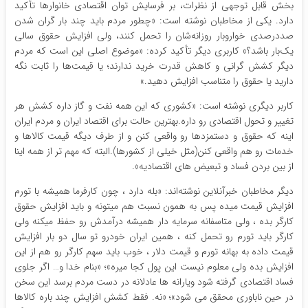
بخش قابل توجهی از نظرات، بر فرسایش توان اقتصادی خانوارها تأکید
دارد. یکی از مخاطبان نوشته است: «چطور مردم باید چند بار گران شدن
صددرصدی خواروبار روزانه‌شان را تحمل کنند، ولی افزایش حقوق سالی
یک‌بار باشد؟» کاربری دیگر تأکید کرده: «موضوع اصلی این است که مردم
دیگر کشش گرانی و کاهش قدرت خرید ندارند؛ یا قیمت‌ها را ثابت نگه
دارید یا حقوق را متناسب افزایش دهید.»
کاربر دیگری نوشته است: «کشوری که این همه نفت و گاز داره کشش هر
تغییر و تحول اقتصادی رو داره.بهترین حالت برای اقتصاد ایران و مردم ایران
اینه که حقوق و دستمزدها رو واقعی کنن و از طرف دیگه قیمت کالاها و
خدمات رو هم واقعی کنن(مثل خیلی از کشورها).البته که مهم تر از همه اینا
از بین بردن فساد و تبعیض های اقتصادیه».
دیگر مخاطبان خبرآنلاین نوشته‌اند: «بله دارد ، چون کارفرما همیشه با تورم
افزایش قیمت میده پس به همون نسبت هم میتونه و باید افزایش حقوق
کارگر بده ، ولی متاسفانه سرمایه دار همیشه درآمدش رو حفظ میکنه ولی
کارگر باید تورم رو تحمل کنه ، همین ایران خودرو تو سال دو بار افزایش
قیمت داده به بهانه تورم و قیمت دلار ، خوب باید سهم کارگر رو هم از این
افزایش بده ولی معلوم نیست این پول کجا میره»؛ «بنام خدا و… اگر جلوی
فساد اقتصادی گرفته شود ویارانه ها عادلانه در دست مردم برسد این سخن
در حین ناباوری محقق می شود»؛ «نه. فقط کشش افزایش چند باره کالاها