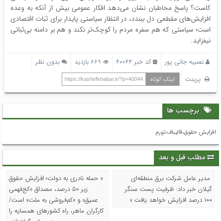
کاست؟ پاسخ مخاطبان نشان می‌دهد افکار عمومی بیش از آنکه به وعده
افزایش‌های مقطعی دل ببندد، در انتظار سیاستی پایدار برای ثبات اقتصادی
است؛ سیاستی که هم سفره مردم را کوچک‌تر نکند و هم بر دامنه بی‌ثباتی
نیفزاید.
نصیبه جانی پور
کد خبر 40044
669 بازدید
بدون نظر
پرینت
لینک کوتاه
https://kashefkhabar.ir/?p=40044
برچسب ها
افزايش حقوق،قالیباف،تورم
مطلب قبل و بعد
مدیر عامل شرکت برق منطقه‌ای
« حمله نادری به دولت؛ افزایش حقوق
گیلان خبر داد: ظرفیت پست سنگر
زیر ۵۰ درصد، مصداق «کج‌فهمی
۱۰۰ درصد افزایش خواهد یافت »
عمیق» و «کم‌فروشی به ملت» است/
کارگران ماهر، راه کشورهای همسایه را