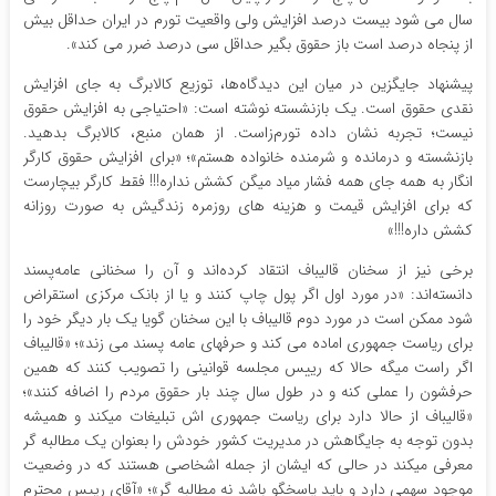
سال می شود بیست درصد افزایش ولی واقعیت تورم در ایران حداقل بیش
از پنجاه درصد است باز حقوق بگیر حداقل سی درصد ضرر می کند».
پیشنهاد جایگزین در میان این دیدگاه‌ها، توزیع کالابرگ به جای افزایش
نقدی حقوق است. یک بازنشسته نوشته است: «احتیاجی به افزایش حقوق
نیست؛ تجربه نشان داده تورم‌زاست. از همان منبع، کالابرگ بدهید.
بازنشسته و درمانده و شرمنده خانواده هستم»؛ «برای افزایش حقوق کارگر
انگار به همه جای همه فشار میاد میگن کشش نداره!!! فقط کارگر بیچارست
که برای افزایش قیمت و هزینه های روزمره زندگیش به صورت روزانه
کشش داره!!!»
برخی نیز از سخنان قالیباف انتقاد کرده‌اند و آن را سخنانی عامه‌پسند
دانسته‌اند: «در مورد اول اگر پول چاپ کنند و یا از بانک مرکزی استقراض
شود ممکن است در مورد دوم قالیباف با این سخنان گویا یک بار دیگر خود را
برای ریاست جمهوری اماده می کند و حرفهای عامه پسند می زند»؛ «قالیباف
اگر راست میگه حالا که رییس مجلسه قوانینی را تصویب کنند که همین
حرفشون را عملی کنه و در طول سال چند بار حقوق مردم را اضافه کنند»؛
«قالیباف از حالا دارد برای ریاست جمهوری اش تبلیغات میکند و همیشه
بدون توجه به جایگاهش در مدیریت کشور خودش را بعنوان یک مطالبه گر
معرفی میکند در حالی که ایشان از جمله اشخاصی هستند که در وضعیت
موجود سهمی دارد و باید پاسخگو باشد نه مطالبه گر»؛ «آقای رییس محترم