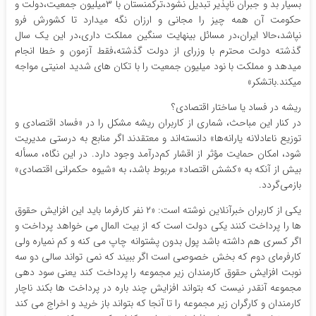
بسیار بد و جبران ناپذیر تبدیل نشود،ترکمنستان با ۳میلیون جمعیت،دولت و
حکومت آن همه چیز را مجانی و ارزان نگه میدارد تا کشورش فرو
نپاشد،حالا ایران،در مسائل بینهایت سنگین مملکت داری،در این یک سال
گذشته دولت محترم با وزرای از دولت گذشته،فقط آزمون و خطا انجام
میدهد و مملکت با نود میلیون جمعیت را با تکان های شدید امنیتی مواجه
میکند.باتشکر»
ریشه در فساد یا ساختار اقتصادی؟
در کنار این مباحث، شماری از کاربران ریشه مشکل را در «فساد اقتصادی و
توزیع ناعادلانه یارانه‌ها» دانسته‌اند و معتقدند اگر منابع به درستی مدیریت
شود، امکان حمایت مؤثر از اقشار کم‌درآمد وجود دارد. در این نگاه، مسأله
بیش از آنکه به «کشش اقتصاد» مربوط باشد، به «شیوه حکمرانی اقتصادی»
بازمی‌گردد.
یکی از کاربران خبرآنلاین نوشته است: «۲ نفر کارفرما باید این افزایش حقوق
ها را پرداخت کنند یکی دولت است که از بیت المال می خواهد پرداخت و
اگر کسری هم داشته باشد پول بدون پشتوانه چاپ می کنه و کم نمیاره ولی
کارفرمای دوم که بخش خصوصی است اگر ببیند که نمی تواند سالی دو سه
نوبت افزایش حقوق کارمندان زیر مجموعه را پرداخت کند یعنی سود دهی
مجموعه آنقدر نیست که بتواند افزایش چند باره در پرداخت ها بکند ناچار
کارمندان و کارگران زیر مجموعه را تا آنجا که بتواند باز خرید و اخراج می کند