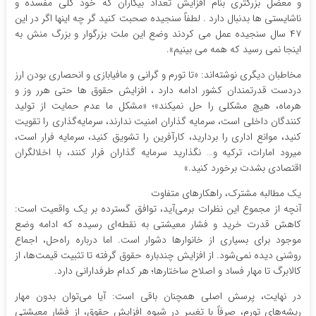
و معضل بزرگتری بنام افزایش تعداد بیکاران که خود کلی مفسده و
ناشایستی ها بدنبال دارد . لطفاً سنجیده صحبت کنید گر چه اینها اگر در این
۴۷ سال سنجیده عمل می کردند وضع این ملت بزرگوار و بزرگ منش به
اینجا نمی رسید که همه می بینیم».
مخاطبان دیگری نوشته‌اند: «تا تورم و گرانی و مافیابازی و انحصاری بودن ارز
دردست قدرتمندان کشور ادامه دارد ، افزایش حقوق ها حتی هرر وز و
هرماه، هیچ مشکلی را حل نمیکند»؛ «مشکل ما عدم حمایت از تولید
کنندگان داخلی است، سرمایه گذاران امنیت ندارند، سرمایه‌گذاری را تقویت
کنید، موانع اداری را بردارید، کارآفرین را تشویق کنید، سرمایه فرار است،
میرود امارات، ترکیه و… نگذارید سرمایه گذاران فرار کنند، با اخلالگران
اقتصادی بشدت برخورد کنید.»
یک مطالبه مشترک، راهکارهای متفاوت
آنچه از مجموع این نظرات برمی‌آید، توافق گسترده بر یک واقعیت است:
کاهش قدرت خرید و فشار معیشتی به نقطه‌ای رسیده که ادامه وضع
موجود برای بسیاری از خانوارها دشوار است. اما درباره راه‌حل، اجماع
روشنی دیده نمی‌شود. از افزایش چندباره حقوق گرفته تا تثبیت قیمت‌ها، از
کالابرگ تا مهار فساد و اصلاح ساختارها؛ هر کدام طرفدارانی دارد.
در نهایت، پرسش اصلی همچنان باقی است: آیا می‌توان بدون مهار
ریشه‌های تورم، صرفاً با تغییر در شیوه افزایش حقوق، از فشار معیشتی