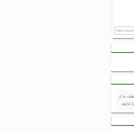
https://kas
لت ما از
 نداریم