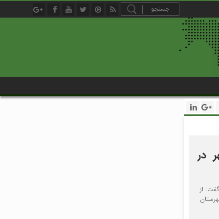
 شهر در
و گفت: از
ت شهرستان