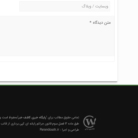
تمامی حقوق مطالب برای
"پایگاه خبری کاشف خبر"
محفوظ است و ه
طبق ماده 12 فصل سوم قانون جرائم رایانه ای کپی برداری از قالب و محتوا پیگرد قانونی خواهد داشت.
طراحی و اجرا :
Parandoush.ir