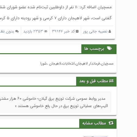
مسچیان اضافه کرد: ۱۱ نفر از داوطلبین ثبت‌نام شده عضو شورای ششم در سطح دو شهر هستند و تعداد ۸۶ نفر هم در شورای ششم عضویت ندارند.
گفتنی است، شهر لاهیجان دارای ۷ کرسی و شهر رودبنه دارای ۵ کرسی در انتخابات شورای اسلامی شهر هستند.
نصیبه جانی پور
کد خبر 39946
2353 بازدید
بدون نظر
برچسب ها
مسچیان،فرماندار لاهیجان،انتخابات،لاهیجان ،شورا
مطلب قبل و بعد
مدیر روابط عمومی شرکت توزیع برق گیلا
اکیپ‌های عملیاتی توزیع برق در حال رفع خاموشی هستند »
مطالب مشابه