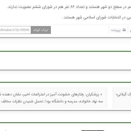
پرینت
لینک کوتاه
hefkhabar.ir/?p=39946
ن؛ خاموشی ۶۰ هزار مشترک گیلانی؛
« پزشکیان: رفتارهای خشونت آمیز در اعتراضات اخیر، نشان دهنده غف
سه نهاد خانواده، مدرسه و دانشگاه بود/ تحمل شنیدن نظرات مخالف را