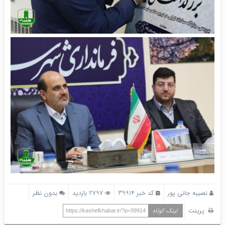
نصیبه جانی پور
کد خبر 39914
2797 بازدید
بدون نظر
پرینت
لینک کوتاه
https://kashefkhabar.ir/?p=39914