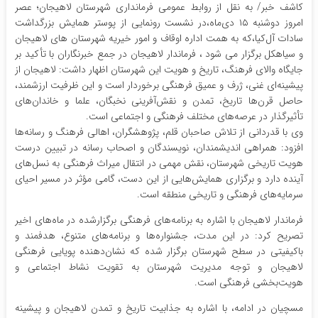
کاشف خبر/ به نقل از روابط عمومی فرمانداری شهرستان لاهیجان؛ عصر
امروز دوشنبه ۱۵ دی‌ماه،در نشست رونمایی از پوستر همایش بزرگداشت
سادات آل‌کیا،که به همت اداره اوقاف و امور خیریه شهرستان های لاهیجان
و سیاهکل برگزار می شود ، فرماندار لاهیجان در جمع خبرنگاران با تأکید بر
جایگاه والای فرهنگ، تاریخ و هویت این شهرستان اظهار داشت: لاهیجان از
پیشینه‌ای غنی، ژرف و عمیق فرهنگی برخوردار است و این ظرفیت ارزشمند،
حاصل قرن‌ها تاریخ، تمدن و نقش‌آفرینی نخبگان، علما و خاندان‌های
تأثیرگذار در عرصه‌های مختلف فرهنگی و اجتماعی است.
وی با قدردانی از تلاش صاحبان قلم، پژوهشگران، اهالی فرهنگ و رسانه‌ها
افزود: همراهی اندیشمندان، نویسندگان و اصحاب رسانه در تبیین درست
هویت تاریخی شهرستان، نقش مهمی در انتقال میراث فرهنگی به نسل‌های
آینده دارد و برگزاری همایش‌هایی از این دست، گامی مؤثر در مسیر احیای
سرمایه‌های فرهنگی و تاریخی منطقه است.
فرماندار لاهیجان با اشاره به برنامه‌های فرهنگی برگزارشده در ماه‌های اخیر
تصریح کرد: در این مدت، جشنواره‌ها و برنامه‌های متنوع، هدفمند و
باکیفیتی در سطح شهرستان برگزار شده که نشان‌دهنده پویایی فرهنگی
لاهیجان و توجه مدیریت شهرستان به تقویت نشاط اجتماعی و
هویت‌بخشی فرهنگی است.
مسچیان در ادامه، با اشاره به جذابیت تاریخ و تمدن لاهیجان و پیشینه