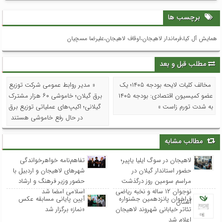
برچسب ها
همایش آل کیا،فرماندار لاهیجان،اوقاف لاهیجان،علیرضا مسچیان
مطلب قبل و بعد
مخالف کلیات لایحه بودجه ۱۴۰۵؛ یک
« مدیر روابط عمومی شرکت توزیع
عضو کمیسیون اقتصادی: بودجه ۱۴۰۵
برق گیلان؛ خاموشی ۶۰ هزار مشترک
به شدت تورم زاست »
گیلانی؛ اکیپ‌های عملیاتی توزیع برق
در حال رفع خاموشی هستند
مطالب مشابه
لاهیجان در سوگ ایلیا یاپیر؛
تفاهم‌نامه خواهرخواندگی
حضور استاندار گیلان در
شهرهای لاهیجان و اردبیل با
مراسم سومین روز درگذشت
حضور وزیر فرهنگ و ارشاد
نوجوان ۱۲ ساله و نخبه ریاضی
اسلامی امضا شد
فراخوان پانزدهمین جشنواره
آیین پایانی مسابقه عکس
استان
تئاتر خیابانی شهروند لاهیجان
«نماز» برگزار شد
اعلام شد