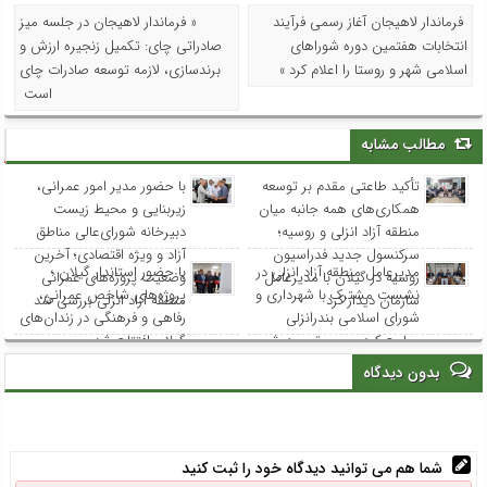
فرماندار لاهیجان آغاز رسمی فرآیند
« فرماندار لاهیجان در جلسه میز
انتخابات هفتمین دوره شوراهای
صادراتی چای: تکمیل زنجیره ارزش و
اسلامی شهر و روستا را اعلام کرد »
برند‌سازی، لازمه توسعه صادرات چای
است
مطالب مشابه
تأکید طاعتی مقدم بر توسعه
با حضور مدیر امور عمرانی،
همکاری‌های همه جانبه میان
زیربنایی و محیط زیست
منطقه آزاد انزلی و روسیه؛
دبیرخانه شورای‌عالی مناطق
سرکنسول جدید فدراسیون
آزاد و ویژه اقتصادی؛ آخرین
مدیرعامل منطقه آزاد انزلی در
با حضور استاندار گیلان ؛
روسیه در گیلان با مدیرعامل
وضعیت پروژه‌های عمرانی
نشست مشترک با شهرداری و
پروژه‌های شاخص عمرانی،
سازمان دیدار کرد
منطقه آزاد انزلی بررسی شد
شورای اسلامی بندرانزلی
رفاهی و فرهنگی در زندان‌های
مطرح کرد: مسیر توسعه شهر
گیلان افتتاح شد
انزلی از هم‌افزایی و مشارکت
بدون دیدگاه
همه نهادها می‌گذرد
شما هم می توانید دیدگاه خود را ثبت کنید