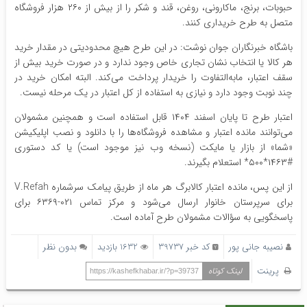
حبوبات، برنج، ماکارونی، روغن، قند و شکر را از بیش از ۲۶۰ هزار فروشگاه
متصل به طرح خریداری کنند.
باشگاه خبرنگاران جوان نوشت: در این طرح هیچ محدودیتی در مقدار خرید
هر کالا یا انتخاب نشان تجاری خاص وجود ندارد و در صورت خرید بیش از
سقف اعتبار، مابه‌التفاوت را خریدار پرداخت می‌کند. البته امکان خرید در
چند نوبت وجود دارد و نیازی به استفاده از کل اعتبار در یک مرحله نیست.
اعتبار طرح تا پایان اسفند ۱۴۰۴ قابل استفاده است و همچنین مشمولان
می‌توانند مانده اعتبار و مشاهده فروشگاه‌ها را با دانلود و نصب اپلیکیشن
«شما» از بازار یا مایکت (نسخه وب نیز موجود است) یا کد دستوری
#۱۴۶۳*۵۰۰* استعلام بگیرند.
از این پس، مانده اعتبار کالابرگ هر ماه از طریق پیامک سرشماره V.Refah
برای سرپرستان خانوار ارسال می‌شود و مرکز تماس ۰۲۱-۶۳۶۹ برای
پاسخگویی به سؤالات مشمولان طرح آماده است.
نصیبه جانی پور
کد خبر 39737
1632 بازدید
بدون نظر
پرینت
لینک کوتاه
https://kashefkhabar.ir/?p=39737