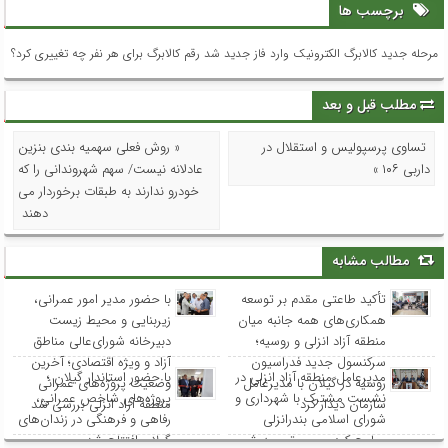
برچسب ها
مرحله جدید کالابرگ الکترونیک وارد فاز جدید شد رقم کالابرگ برای هر نفر چه تغییری کرد؟
مطلب قبل و بعد
تساوی پرسپولیس و استقلال در
« روش فعلی سهمیه بندی بنزین
داربی ۱۰۶ »
عادلانه نیست/ سهم شهروندانی را که
خودرو ندارند به طبقات برخوردار می
دهند
مطالب مشابه
تأکید طاعتی مقدم بر توسعه
با حضور مدیر امور عمرانی،
همکاری‌های همه جانبه میان
زیربنایی و محیط زیست
منطقه آزاد انزلی و روسیه؛
دبیرخانه شورای‌عالی مناطق
سرکنسول جدید فدراسیون
آزاد و ویژه اقتصادی؛ آخرین
مدیرعامل منطقه آزاد انزلی در
با حضور استاندار گیلان ؛
روسیه در گیلان با مدیرعامل
وضعیت پروژه‌های عمرانی
نشست مشترک با شهرداری و
پروژه‌های شاخص عمرانی،
سازمان دیدار کرد
منطقه آزاد انزلی بررسی شد
شورای اسلامی بندرانزلی
رفاهی و فرهنگی در زندان‌های
مطرح کرد: مسیر توسعه شهر
گیلان افتتاح شد