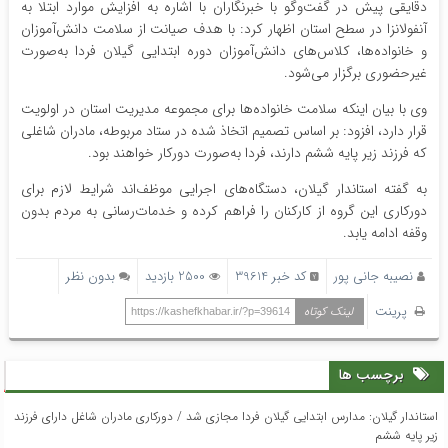
دقایقی پیش در گفت‌وگو با خبرنگاران با اشاره به افزایش موارد ابتلا به
آنفولانزا در سطح استان اظهار کرد: با هدف صیانت از سلامت دانش‌آموزان
و خانواده‌ها، کلاس‌های دانش‌آموزان دوره ابتدایی گیلان فردا به‌صورت
غیرحضوری برگزار می‌شود.
وی با بیان اینکه سلامت خانواده‌ها برای مجموعه مدیریت استان در اولویت
قرار دارد، افزود: بر اساس تصمیم اتخاذ شده در ستاد مربوطه، مادران شاغلی
که فرزند زیر پایه ششم دارند، فردا به‌صورت دورکار خواهند بود.
به گفته استاندار گیلان، دستگاه‌های اجرایی موظف‌اند شرایط لازم برای
دورکاری این گروه از کارکنان را فراهم کرده و خدمات‌رسانی به مردم بدون
وقفه ادامه یابد.
نصیبه جانی پور
کد خبر 39614
2500 بازدید
بدون نظر
پرینت
لینک کوتاه
https://kashefkhabar.ir/?p=39614
برچسب ها
استاندار گیلان: مدارس ابتدایی گیلان فردا مجازی شد / دورکاری مادران شاغل دارای فرزند
زیر پایه ششم