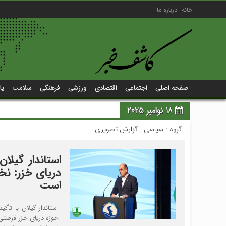
خانه
درباره ما
صفحه اصلی
اجتماعی
اقتصادی
ورزشی
فرهنگی
سلامت
یا
18 نوامبر 2025
گروه :
سیاسی
,
گزارش تصویری
استاندار گیلا
دریای خزر: نخ
است
استاندار گیلان با تأک
حوزه دریای خزر فرصتی 