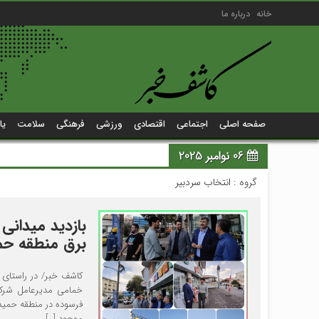
خانه
درباره ما
صفحه اصلی
اجتماعی
اقتصادی
ورزشی
فرهنگی
سلامت
یا
06 نوامبر 2025
گروه :
انتخاب سردبیر
بازدید میدانی
برق منطقه حم
کاشف خبر/ در راستای 
خمامی مدیرعامل شرکت
فرسوده در منطقه حمیدیا
موجود […]