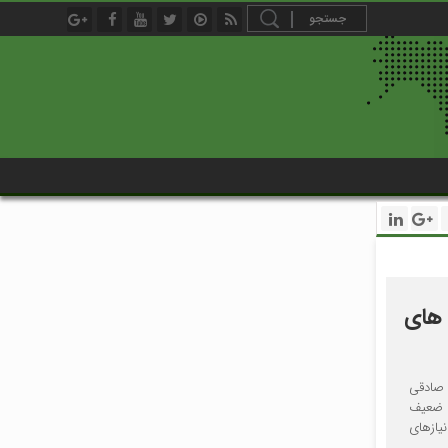
 های
 صادقی
ر ضعیف
نیازهای