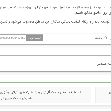
رد که برنامه‌ریزی‌های لازم برای تکمیل هرچه سریع‌تر این پروژه انجام شده و امید
ی برق مناطق مذکور باشیم.
ی توسعه پایدار و ارتقاء کیفیت زندگی ساکنان این مناطق محسوب می‌شود و نشان‌
پرینت
لینک کوتاه
hefkhabar.ir/?p=39481
قه حمیدیان
ین
« با هدف معرفی سادات آل‌کیا و بقاع متبرکه شرق گیلان؛ برگزار
همایش سادات کیایی در ل