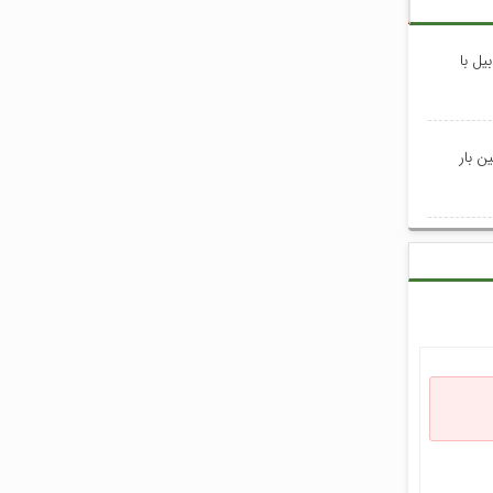
یل با
ن بار