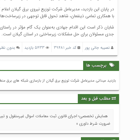
در پایان این بازدید، مدیرعامل شرکت توزیع نیروی برق گیلان اعلام ک
با همکاری تمامی ذینفعان، شاهد تحول قابل توجهی در زیرساخت‌ها
شایان ذکر است این اقدام جهادی به‌عنوان یک گام مؤثر در راستا
جدی مسئولان برای حل مشکلات زیرساختی در استان گیلان است.
نصیبه جانی پور
کد خبر 39481
5433 بازدید
بدون نظر
برچسب ها
بازدید میدانی مدیرعامل شركت توزیع برق گیلان از بازسازی شبكه های برق منط
مطلب قبل و بعد
همایش تخصصی؛ اجرای قانون ثبت معاملات اموال غیرمنقول و تبی
ضرورت شرط داوری »