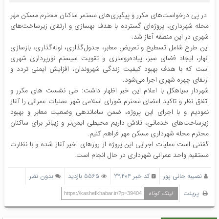
در پی درخواست‌های مکرر و پیگیری‌های مستمر ساکنان محترم مسکن مهر
محله شهرداری، پروژه‌ای گسترده با هدف بهسازی و ارتقای زیرساخت‌های
شهری در این منطقه آغاز شد.
این طرح شامل تسطیح و تعریض معابر، جدول‌گذاری، لوله‌گذاری، بازسازی
انهار، ایجاد فضای سبز، پیاده‌روسازی و تقویت سیستم نورپردازی شهری
است که با هدف بهبود کیفیت زندگی شهروندان، افزایش ایمنی تردد و
ارتقای چهره شهری اجرا می‌شود.
شهردار سیاهکل با اعلام این خبر اظهار داشت: طی نشست های مکرر و
اتفاق نظر و تاکید اعضای محترم شورای اسلامی شهر عملیات عمرانی را آغاز
نمودیم و با اجرای این پروژه، ضمن ساماندهی وضعیت معابر و بهبود
زیرساخت‌های خدماتی، تلاش داریم محیطی ایمن‌تر و زیباتر برای ساکنان
محترم محله شهرداری مسکن مهر فراهم کنیم.
گفتنی است عملیات اجرایی این پروژه از روزهای اخیر آغاز شده و با نظارت
مستقیم واحد عمرانی شهرداری در حال انجام است.
نصیبه جانی پور
کد خبر 39404
5565 بازدید
بدون نظر
پرینت
لینک کوتاه
https://kashefkhabar.ir/?p=39404