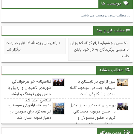
برچسب ها
این مطلب بدون برچسب می باشد.
مطلب قبل و بعد
نخستین جشنواره فیلم کوتاه لاهیجان
« راهپیمایی یوم‌الله ۱۳ آبان در رشت
با معرفی برگزیدگان به کار خود پایان
برگزار شد
داد »
مطالب مشابه
عبور از اوج بار تابستان با
تفاهم‌نامه خواهرخواندگی
سرمایه اجتماعی موجود، کاملا
شهرهای لاهیجان و اردبیل با
مقدور و امکانپذیر است
حضور وزیر فرهنگ و ارشاد
اسلامی امضا شد
بررسی روند صدور مجوز تبدیل
تداوم افتخارآفرینی سوستان؛
به احسن موقوفه محمدتقی
ابراهیم‌نژاد برای سومین بار
کریم با حضور مسئولان و
دهیار نمونه استان شد
نمایندگان روستاهای ساحلی
بدون دیدگاه