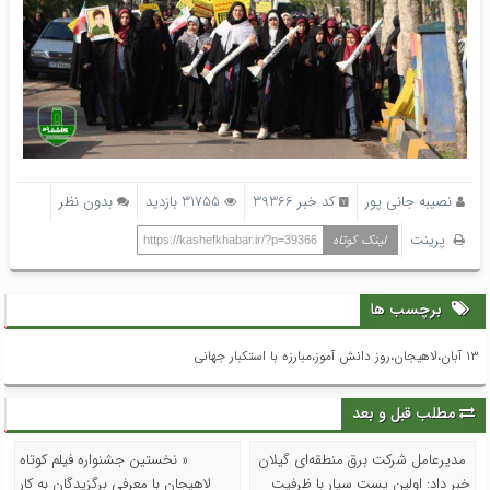
نصیبه جانی پور
کد خبر 39366
31755 بازدید
بدون نظر
پرینت
لینک کوتاه
https://kashefkhabar.ir/?p=39366
برچسب ها
۱۳ آبان،لاهیجان،روز دانش آموز،مبارزه با استکبار جهانی
مطلب قبل و بعد
مدیرعامل شرکت برق منطقه‌ای گیلان
« نخستین جشنواره فیلم کوتاه
خبر داد: اولین پست سیار با ظرفیت
لاهیجان با معرفی برگزیدگان به کار