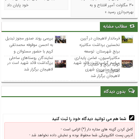
۳۰ مگاولت آمپر افتتاح و به
خود پایان داد
بهره‌برداری رسید »
مطالب مشابه
فرماندار لاهیجان در آیین
بررسی روند صدور مجوز تبدیل
نخستین برداشت مکانیزه
به احسن موقوفه محمدتقی
برنج شهرستان: توسعه
کریم با حضور مسئولان و
مکانیزاسیون، ضامن پایداری
نمایندگان روستاهای ساحلی
مراسم گرامیداشت قائد شهید
بزرگداشت قائد شهید امت در
تولید برنج و حمایت از
توسط مدیریت شهری
لاهیجان برگزار شد
کشاورزان است
لاهیجان برگزار شد
بدون دیدگاه
شما هم می توانید دیدگاه خود را ثبت کنید
کامل کردن گزینه های ستاره دار (*) الزامی است -
آدرس پست الکترونیکی شما محفوظ بوده و نمایش داده نخواهد شد -