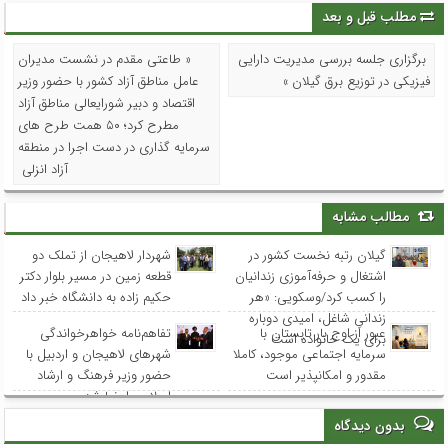
مطلب قبل و بعد
برگزاری جلسه بررسی مدیریت دارایی
« طاعتی مقدم در نشست مدیران
فیزیکی در توزیع برق گیلان »
عامل مناطق آزاد کشور با حضور وزیر
اقتصاد و دبیر شورایعالی مناطق آزاد
مطرح کرد؛ ۵۰ همت طرح های
سرمایه گذاری در دست اجرا در منطقه
آزاد انزلی
مطالب مشابه
گیلان رتبه نخست کشور در
شهردار لاهیجان از تملک دو
اشتغال و حرفه‌آموزی زندانیان
قطعه زمین در مسیر بلوار دکتر
را کسب کرد/وسکویی: «هر
حکیم زاده به دانشگاه خبر داد
زندانیِ شاغل، امیدی دوباره
عبور از اوج بار تابستان با
تفاهم‌نامه خواهرخواندگی
برای یک خانواده است
سرمایه اجتماعی موجود، کاملا
شهرهای لاهیجان و اردبیل با
مقدور و امکانپذیر است
حضور وزیر فرهنگ و ارشاد
اسلامی امضا شد
بدون دیدگاه