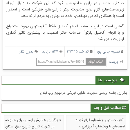
صادقی خمامی در پایان خاطرنشان کرد که این شرکت به دنبال ایجاد
زیرساخت‌های لازم برای مدیریت بهتر دارایی‌های فیزیکی است و امیدوار
است با همکاری تمامی ذینفعان، خدمات بهتری به مردم ارائه دهد.
گفتنی است در این جلسه با انجام “تحلیل شکاف” فرصتهای بهبود استخراج
و با انجام “تحلیل پارتو” اقدامات حائز اهمیت با بیشترین تاثیر گذاری
اولویت بندی شد.
نصیبه جانی پور
کد خبر 39345
1147 بازدید
بدون نظر
پرینت
لینک کوتاه
https://kashefkhabar.ir/?p=39345
برچسب ها
برگزاری جلسه بررسی مدیریت دارایی فیزیكی در توزیع برق گیلان
مطلب قبل و بعد
آغاز نخستین جشنواره فیلم کوتاه
« برگزاری همایش ایمنی برای خانواده
لاهیجان با ورک‌شاپ آموزشی »
در شرکت توزیع نیروی برق استان