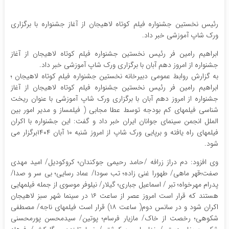
رئیس نخستین جشنواره فیلم کوتاه لاهیجان از آغاز جشنواره با برگزاری
ورک شاپ آموزشی خبر داد.
ابراهیم رامین فر رئیس نخستین جشنواره فیلم کوتاه لاهیجان از آغاز
جشنواره از امروز دهم آبان با برگزاری ورک شاپ آموزشی خبر داد.
به گزارش روابط عمومی دبیرخانه نخستین جشنواره فیلم کوتاه لاهیجان ؛
ابراهیم رامین فر رئیس نخستین جشنواره فیلم کوتاه لاهیجان از آغاز
جشنواره از امروز دهم آبان با برگزاری ورک شاپ آموزشی با عنوان ریخت
شناسی فیلمهای کم بودجه توسط عطا مجابی ( فیلمساز و مدیر امور بین
الملل انجمن سینمای جوانان ایران خبر داد و گفت: این جشنواره با اکران
فیلمهای راه یافته و برپایی ورک شاپ از امروز شنبه ۱۰ آبان ۱۴۰۴برگزار می
شود.
وی افزود: دم دراز زرافه /حامد رحیمی جوکندان؛ کروکودیل/ امید مهدی
صفت؛قهر ماهی/ طهورا غنی زاده؛ تب سودا/ عماد رسایی؛ بی سر و صدا/
پدرام مهرخواه؛ تبر / اسماعیل جباری؛ گیلار/ نیلوفر موسوی از جمله فیلمهایی
هستند که قرار است امروز عصر از ساعت ۱۶ در سینما شهر سبز لاهیجان
اکران شود و در سانس دوم( ساعت ۱۸) قرار است فیلمهای ناجه/ مصطفی
شکوهی؛ رخصت از خاک/ مازیار فرسام؛ پوتین/ سیدمحسن پورمحسنی