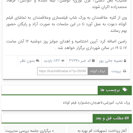
شکیب؛ بغل دستی/ غزل لوری؛ کوشتن/ نیما تابنده و گاوکش/ فرهاد
محمدزاده اکران شوند .
وی از کلیه علاقمندان به ورک شاپ فیلمسازی وعلاقمندان به تماشای فیلم
کوتاه دعوت به عمل آورد تا در این جلسات به صورت آزاد و رایگان حضور
بهم رسانند .
رامین اضافه کرد: آیین اختتامیه و اهدای جوایز روز دوشنبه ۱۲ آبان ساعت
۱۷ تا ۱۹ در سالن شهرداری برگزار خواهد شد .
نصیبه جانی پور
کد خبر 39340
1142 بازدید
بدون نظر
پرینت
لینک کوتاه
https://kashefkhabar.ir/?p=39340
برچسب ها
ورک شاپ، آموزشی،لاهیجان،جشنواره فیلم کوتاه
مطلب قبل و بعد
آغاز پرداخت تسهیلات کم بهره به
« برگزاری جلسه بررسی مدیریت