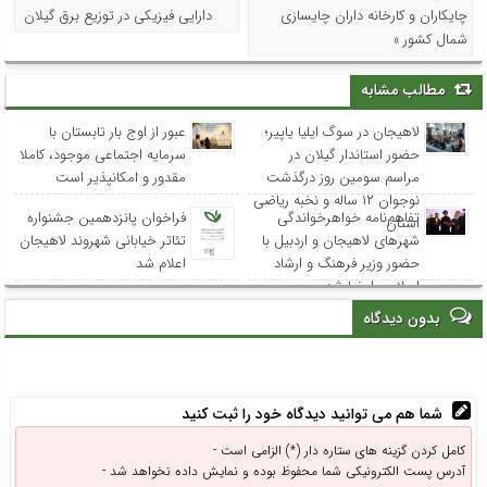
چایکاران و کارخانه داران چایسازی
دارایی فیزیکی در توزیع برق گیلان
شمال کشور »
مطالب مشابه
لاهیجان در سوگ ایلیا یاپیر؛
عبور از اوج بار تابستان با
حضور استاندار گیلان در
سرمایه اجتماعی موجود، کاملا
مراسم سومین روز درگذشت
مقدور و امکانپذیر است
نوجوان ۱۲ ساله و نخبه ریاضی
تفاهم‌نامه خواهرخواندگی
فراخوان پانزدهمین جشنواره
استان
شهرهای لاهیجان و اردبیل با
تئاتر خیابانی شهروند لاهیجان
حضور وزیر فرهنگ و ارشاد
اعلام شد
اسلامی امضا شد
بدون دیدگاه
شما هم می توانید دیدگاه خود را ثبت کنید
کامل کردن گزینه های ستاره دار (*) الزامی است -
آدرس پست الکترونیکی شما محفوظ بوده و نمایش داده نخواهد شد -