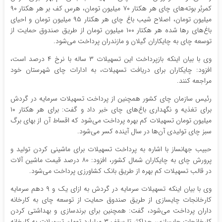
کمربُر بوته‌های چای هر هکتار ۷۰ میلیون تومان، هرس کف بر هر هکتار ۹۰
میلیون تومان، اصلاح شیب باغ چای هر هکتار ۹۵ میلیون تومان و احیای
باغ‌های رها شده هر هکتار ۱۰۰ میلیون تومان از طریق صندوق حمایت از
توسعه چای به چایکاران گیلان و مازندران پرداخت می‌شود.
وی با بیان اینکه بازپرداخت این تسهیلات ۳ ساله با نرخ ۴ درصد است،
افزود: چایکاران برای دریافت تسهیلات، به ادارات چای شهرستان خود
مراجعه کنند.
رئیس سازمان چای کشور همچنین از پرداخت تسهیلات سرمایه در گردش
برای تغذیه و نگهداری باغ‌های چای خبر داد و گفت: برای هر هکتار ۱۰
میلیون تومان تسهیلات کم بهره پرداخت می‌شود که اقساط آن از بهای برگ
سبز چای تولیدی آن‌ها در سال آینده کسر می‌شود.
حبیب جهانساز با اشاره به پرداخت تسهیلات برای ماشینی کردن تولید و
پرورش چای به چایکاران شمال کشور، افزود: ۸۰ درصد قیمت ماشین آلات
در قالب تسهیلات کم بهره از طریق بانک کشاورزی پرداخت می‌شود.
وی با بیان اینکه تسهیلات سرمایه در گردش به ازای یک و ۹ دهم سرمایه
کارخانجات چایسازی از طریق صندوق حمایت از توسعه چای به کارخانه
داران پرداخت می‌شود، گفت: همچنین برای برندسازی و بهداشتی کردن
کارخانجات چایسازی، حداکثر تا سقف ۳ میلیارد تومان تسهیلات به کارخانه