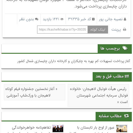
داران چایسازی پرداخت می‌شود.
نصیبه جانی پور
کد خبر 39335
1441 بازدید
بدون نظر
پرینت
لینک کوتاه
https://kashefkhabar.ir/?p=39335
برچسب ها
آغاز پرداخت تسهیلات کم بهره به چایکاران و کارخانه داران چایسازی شمال کشور
مطلب قبل و بعد
رئیس هیأت فوتبال لاهیجان: خانواده
« آغاز نخستین جشنواره فیلم کوتاه
فوتبال سرمایه اجتماعی شهرستان
لاهیجان با ورک‌شاپ آموزشی
است »
مطالب مشابه
عبور از اوج بار تابستان با
تفاهم‌نامه خواهرخواندگی