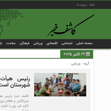
خانه
درباره ما
صفحه اصلی
اجتماعی
اقتصادی
ورزشی
فرهنگی
سلامت
یا
29 اکتبر 2025
گروه :
ورزشی
رئیس هیأت ف
شهرستان است
کاشف خبر/ رئیس هیأ
خبرنگاران و فعالان 
تأکید کرد. وی با اشاره
با […]