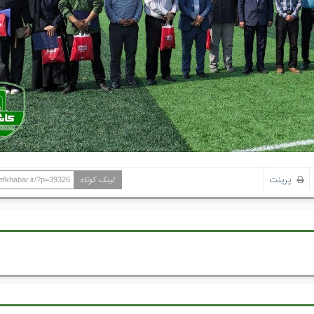
پرینت
لینک کوتاه
hefkhabar.ir/?p=39326